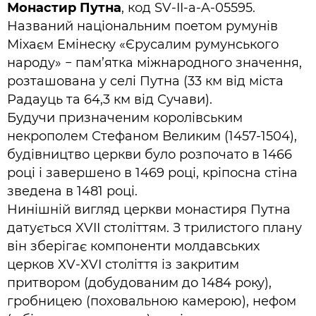
Монастир Путна
, код SV-II-a-A-05595.
Названий національним поетом румунів
Міхаєм Емінеску «Єрусалим румунського
народу» − пам’ятка міжнародного значення,
розташована у селі Путна (33 км від міста
Радауць та 64,3 км від Сучави).
Будучи призначеним королівським
некрополем Стефаном Великим (1457-1504),
будівництво церкви було розпочато в 1466
році і завершено в 1469 році, кріпосна стіна
зведена в 1481 році.
Нинішній вигляд церкви монастиря Путна
датується XVII століттям. З трилистого плану
він зберігає компоненти молдавських
церков XV-XVI століття із закритим
притвором (добудованим до 1484 року),
гробницею (поховальною камерою), нефом