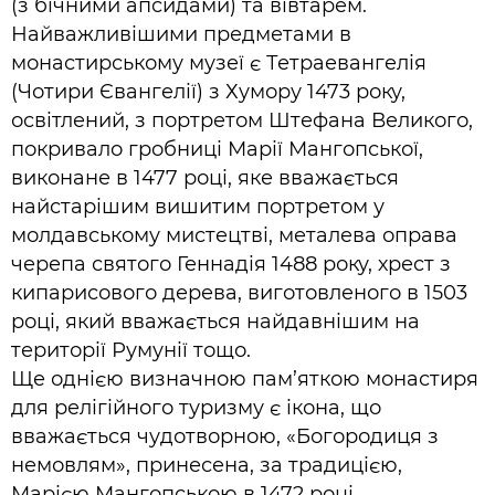
(з бічними апсидами) та вівтарем.
Найважливішими предметами в
монастирському музеї є Тетраевангелія
(Чотири Євангелії) з Хумору 1473 року,
освітлений, з портретом Штефана Великого,
покривало гробниці Марії Мангопської,
виконане в 1477 році, яке вважається
найстарішим вишитим портретом у
молдавському мистецтві, металева оправа
черепа святого Геннадія 1488 року, хрест з
кипарисового дерева, виготовленого в 1503
році, який вважається найдавнішим на
території Румунії тощо.
Ще однією визначною пам’яткою монастиря
для релігійного туризму є ікона, що
вважається чудотворною, «Богородиця з
немовлям», принесена, за традицією,
Марією Мангопською в 1472 році.