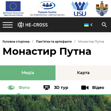
Головна сторінка
Пам’ятки та артефакти
Монастир Путна
Монастир Путна
Медіа
Карта
Фото
3D тур
Відео