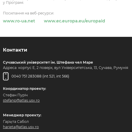
у Програмі.
Посилання на веб-ресурси:
www.ro-ua.net
www.ec.europa.eu/europaid
Контакти
Сучавський університет ім. Штефана чел Маре
Адреса: корпус Е, 2 поверх, вул Університетська, 13, Сучава, Румунія
0040 751 283088 (int 521, int 566)
Координатор проекту:
Стефан Пуріч
stefanp@atlas.usv.ro
Менеджер проекту:
Ґарієта Сабол
harieta@atlas.usv.ro