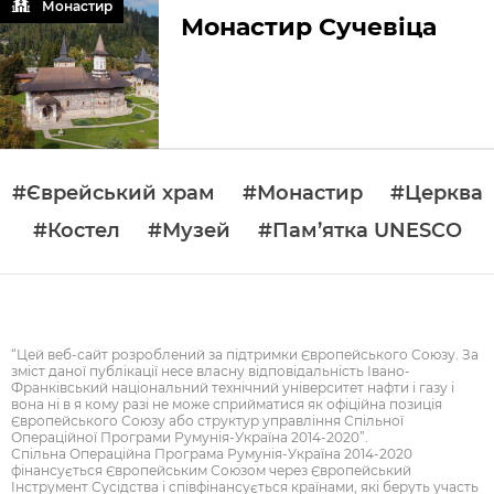
Монастир
Монастир Сучевіца
#Єврейський храм
#Монастир
#Церква
#Костел
#Музей
#Пам’ятка UNESCO
“Цей веб-сайт розроблений за підтримки Європейського Союзу. За
зміст даної публікації несе власну відповідальність Івано-
Франківський національний технічний університет нафти і газу і
вона ні в я кому разі не може сприйматися як офіційна позиція
Європейського Союзу або структур управління Спільної
Операційної Програми Румунія-Україна 2014-2020”.
Спільна Операційна Програма Румунія-Україна 2014-2020
фінансується Європейським Союзом через Європейський
Інструмент Сусідства і співфінансується країнами, які беруть участь