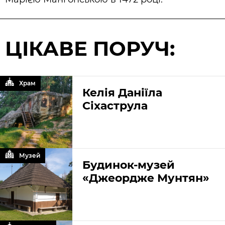
ЦІКАВЕ ПОРУЧ:
Храм
Келія Даніїла
Сіхаструла
Музей
Будинок-музей
«Джеордже Мунтян»