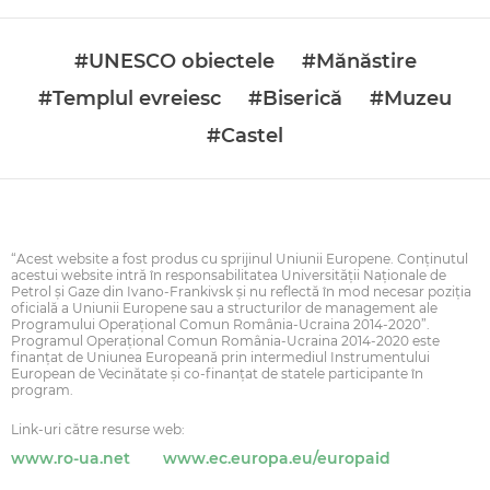
#UNESCO obiectele
#Mănăstire
#Templul evreiesc
#Biserică
#Muzeu
#Castel
“Acest website a fost produs cu sprijinul Uniunii Europene. Conţinutul
acestui website intră în responsabilitatea Universității Naționale de
Petrol și Gaze din Ivano-Frankivsk şi nu reflectă în mod necesar poziţia
oficială a Uniunii Europene sau a structurilor de management ale
Programului Operaţional Comun România-Ucraina 2014-2020”.
Programul Operaţional Comun România-Ucraina 2014-2020 este
finanţat de Uniunea Europeană prin intermediul Instrumentului
European de Vecinătate şi co-finanţat de statele participante în
program.
Link-uri către resurse web:
www.ro-ua.net
www.ec.europa.eu/europaid