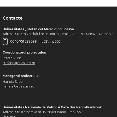
Contacte
Universitatea „Ștefan cel Mare” din Suceava
Adresa: Str. Universității nr. 13, corp E, etaj 2, 720229-Suceava, România
0040 751 283088 (int 521, int 566)
Coordonatorul proiectului:
Stefan Purici
stefanp@atlas.usv.ro
Managerul proiectului:
Harieta Sabol
harieta@atlas.usv.ro
Universitatea Națională de Petrol și Gaze din Ivano-Frankivsk
Adresa: Str. Karpatska nr. 15, 76019-Ivano-Frankivsk,
Ucraina