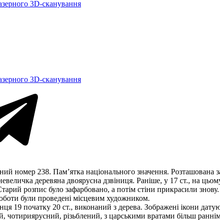
азерного 3D-сканування
азерного 3D-сканування
ий номер 238. Пам’ятка національного значення. Розташована за 
невеличка деревяна двоярусна дзвіниця. Раніше, у 17 ст., на цьом
тарий розпис було зафарбовано, а потім стіни прикрасили знову
. Роботи були проведені місцевим художником.
нця 19 початку 20 ст., виконаний з дерева. Зображені ікони дату
й, чотириярусний, різьблений, з царськими вратами більш раннім