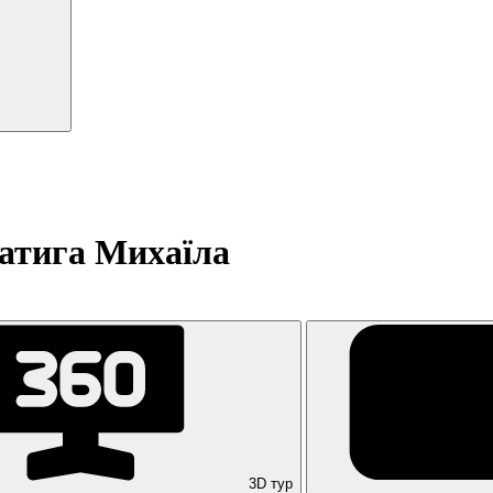
атига Михаїла
3D тур