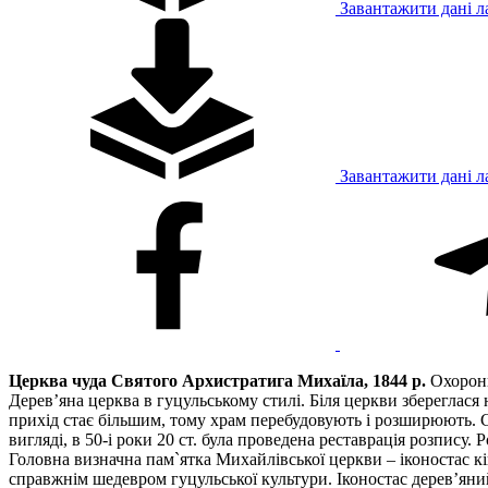
Завантажити дані л
Завантажити дані л
Церква чуда Святого Архистратига Михаїла, 1844 р.
Охоронн
Дерев’яна церква в гуцульському стилі. Біля церкви збереглася 
прихід стає більшим, тому храм перебудовують і розширюють. С
вигляді, в 50-і роки 20 ст. була проведена реставрація розпису
Головна визначна пам`ятка Михайлівської церкви – іконостас кі
справжнім шедевром гуцульської культури. Іконостас дерев’яни