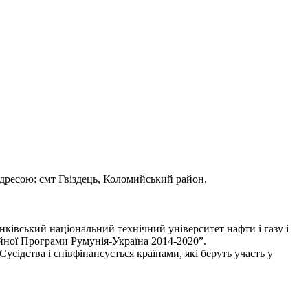
дресою: смт Гвіздець, Коломийський район.
нківський національний технічний університет нафти і газу і
ійної Програми Румунія-Україна 2014-2020”.
ідства і співфінансується країнами, які беруть участь у