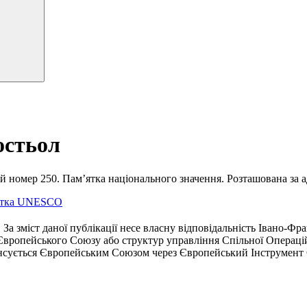
остьол
 номер 250. Пам’ятка національного значення. Розташована за а
ятка UNESCO
а зміст даної публікації несе власну відповідальність Івано-Фра
я Європейського Союзу або структур управління Спільної Операц
сується Європейським Союзом через Європейський Інструмент Сус