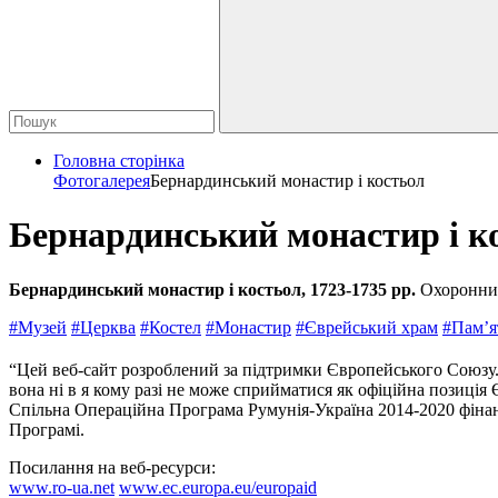
Головна сторінка
Фотогалерея
Бернардинський монастир і костьол
Бернардинський монастир і к
Бернардинський монастир і костьол, 1723-1735 рр.
Охоронний
#Музей
#Церква
#Костел
#Монастир
#Єврейський храм
#Пам’
“Цей веб-сайт розроблений за підтримки Європейського Союзу. З
вона ні в я кому разі не може сприйматися як офіційна позиці
Спільна Операційна Програма Румунія-Україна 2014-2020 фінан
Програмі.
Посилання на веб-ресурси:
www.ro-ua.net
www.ec.europa.eu/europaid