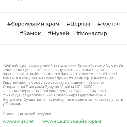
#Єврейський храм
#Церква
#Костел
#Замок
#Музей
#Монастир
“Цей веб-сайт розроблений за підтримки Європейського Союзу. За
зміст даної публікації несе власну відповідальність Івано-
Франківський національний технічний університет нафти і газу і
вона ні в я кому разі не може сприйматися як офіційна позиція
Європейського Союзу або структур управління Спільної
Операційної Програми Румунія-Україна 2014-2020”.
Спільна Операційна Програма Румунія-Україна 2014-2020
фінансується Європейським Союзом через Європейський
Інструмент Сусідства і співфінансується країнами, які беруть участь
у Програмі.
Посилання на веб-ресурси:
www.ro-ua.net
www.ec.europa.eu/europaid