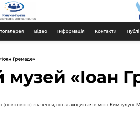
тогалерея
Відео
Інформація
Контакти
Публі
«Іоан Гремаде»
 музей «Іоан 
го (повітового) значення, що знаходиться в місті Кимпулунг М