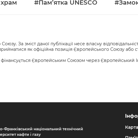
 храм
#Пам’ятка UNESCO
#Замо
оюзу. За зміст даної публікації несе власну відповідальні
же сприйматися як офіційна позиція Європейського Союзу або
 фінансується Європейським Союзом через Європейський Інст
Інфо
Карт
но-Франківський національний технічний
верситет нафти і газу
Пам’я