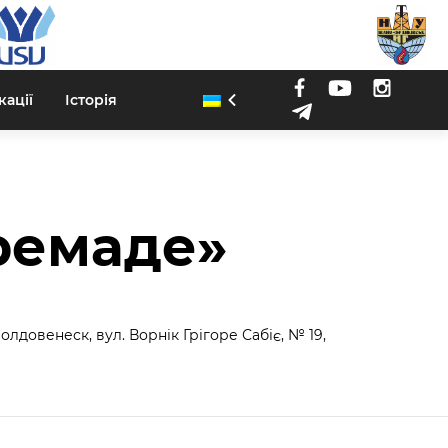
кації
Історія
Гремаде»
олдовенеск, вул. Ворнік Грігоре Сабіє, № 19,