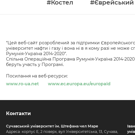
#Костел
#Єврейський
“Цей веб-сайт розроблений за підтримки Європейського С
університет нафти і газу і вона ні в я кому разі не мо
Румунія-Україна 2014-2020”.
Спільна Операційна Програма Румунія-Україна 2014-2020
беруть участь у Програмі.
Посилання на веб-ресурси:
www.ro-ua.net
www.ec.europa.eu/europaid
Контакти
Сучавський університет ім. Штефана чел Маре
Іва
Адреса: корпус Е, 2 поверх, вул Університетська, 13, Сучава,
уні