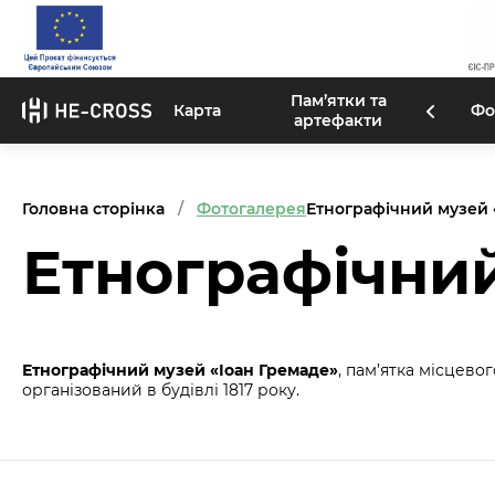
Пам’ятки та
Карта
Фо
артефакти
Головна сторінка
Фотогалерея
Етнографічний музей 
Етнографічний
Етнографічний музей «Іоан Гремаде»
, пам’ятка місцево
організований в будівлі 1817 року.