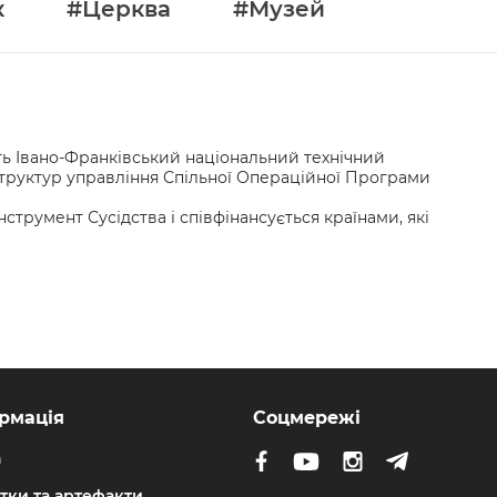
к
#Церква
#Музей
сть Івано-Франківський національний технічний
 структур управління Спільної Операційної Програми
румент Сусідства і співфінансується країнами, які
рмація
Соцмережі
а
тки та артефакти