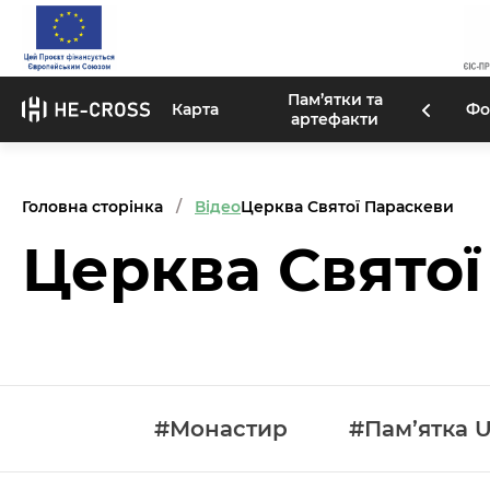
Пам’ятки та
Карта
Фо
артефакти
Головна сторінка
Відео
Церква Святої Параскеви
Церква Святої
#Монастир
#Пам’ятка 