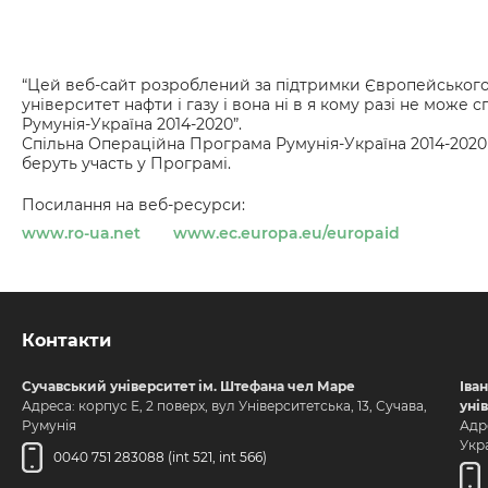
“Цей веб-сайт розроблений за підтримки Європейського С
університет нафти і газу і вона ні в я кому разі не мо
Румунія-Україна 2014-2020”.
Спільна Операційна Програма Румунія-Україна 2014-2020
беруть участь у Програмі.
Посилання на веб-ресурси:
www.ro-ua.net
www.ec.europa.eu/europaid
Контакти
Сучавський університет ім. Штефана чел Маре
Іва
Адреса: корпус Е, 2 поверх, вул Університетська, 13, Сучава,
уні
Румунія
Адре
Укра
0040 751 283088 (int 521, int 566)