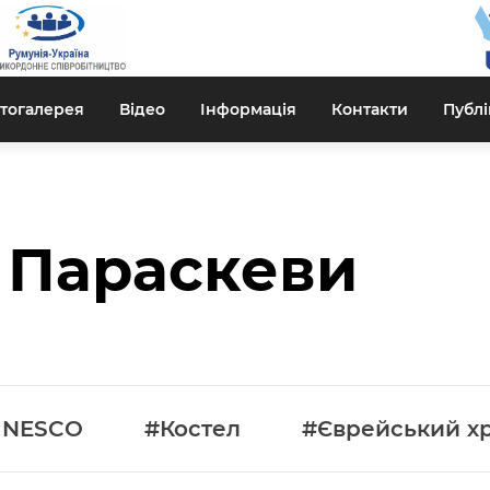
тогалерея
Відео
Інформація
Контакти
Публі
 Параскеви
UNESCO
#Костел
#Єврейський х