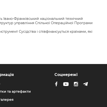
сть Івано-Франківський національний технічний
 структур управління Спільної Операційної Програми
румент Сусідства і співфінансується країнами, які
рмація
Соцмережі
а
тки та артефакти
галерея