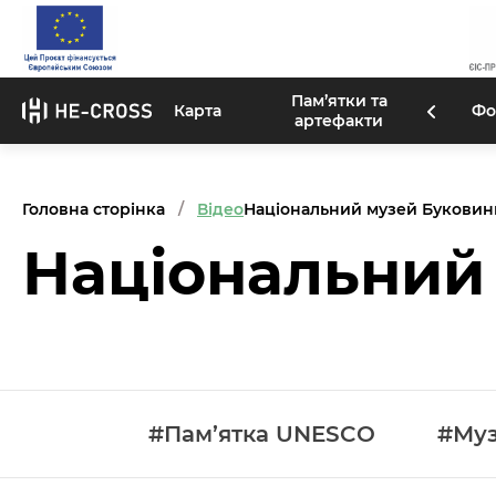
Пам’ятки та
Карта
Фо
артефакти
Головна сторінка
Відео
Національний музей Буковин
Національний
#Пам’ятка UNESCO
#Му