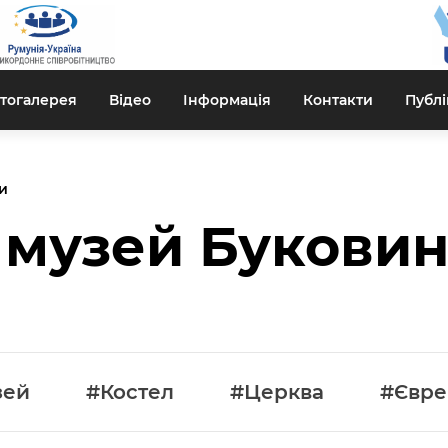
тогалерея
Відео
Інформація
Контакти
Публі
и
 музей Букови
зей
#Костел
#Церква
#Євре