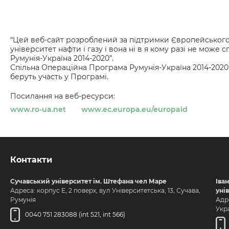
“Цей веб-сайт розроблений за підтримки Європейського С
університет нафти і газу і вона ні в я кому разі не мо
Румунія-Україна 2014-2020”.
Спільна Операційна Програма Румунія-Україна 2014-2020
беруть участь у Програмі.
Посилання на веб-ресурси:
www.ro-ua.net
www.ec.europa.eu/europaid
Контакти
Сучавський університет ім. Штефана чел Маре
Іва
Адреса: корпус Е, 2 поверх, вул Університетська, 13, Сучава,
уні
Румунія
Адре
Укра
0040 751 283088 (int 521, int 566)