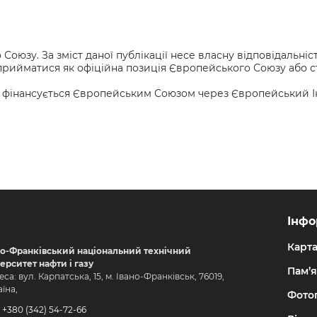
оюзу. За зміст даної публікації несе власну відповідальні
же сприйматися як офіційна позиція Європейського Союзу або
 фінансується Європейським Союзом через Європейський Інст
Інфо
Карт
но-Франківський національний технічний
верситет нафти і газу
Пам’я
са: вул. Карпатська, 15, м. Івано-Франківськ, 76019,
їна,
Фото
+380 (342) 54-72-66