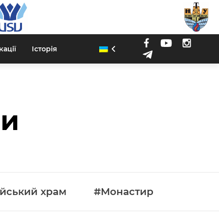
кації
Історія
ни
йський храм
#Монастир