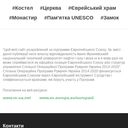
#Костел
#Церква
#Єврейський храм
#Монастир
#Пам’ятка UNESCO
#Замок
“Цей веб-сайт розроблений за підтримки Європейського Союзу. За зміст
даної публікації несе власну відповідальність Івано-Франківський
національний технічний університет нафти і газу і вона ні в я кому разі не
може сприйматися як офіційна позиція Європейського Союзу або структур
управління Спільної Операційної Програми Румунія-Україна 2014-2020”.
Спільна Операційна Програма Румунія-Україна 2014-2020 фінансується
Європейським Союзом через Європейський Інструмент Сусідства і
співфінансується країнами, які беруть участь у Програмі.
Посилання на веб-ресурси:
www.ro-ua.net
www.ec.europa.eu/europaid
Контакти