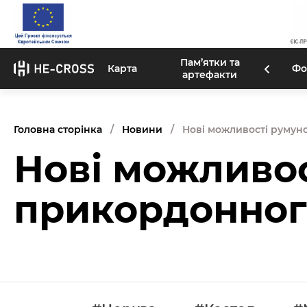
Пам’ятки та
Карта
Фо
артефакти
Головна сторінка
Новини
Нові можливості румун
Нові можливос
прикордонног