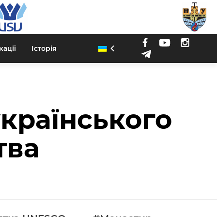
кації
Історія
країнського
тва