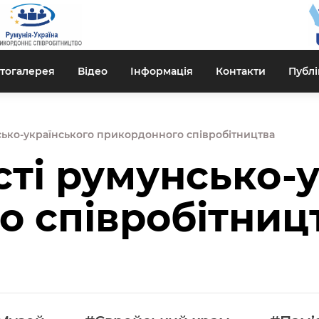
тогалерея
Відео
Інформація
Контакти
Публі
сько-українського прикордонного співробітництва
ті румунсько-у
о співробітниц