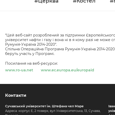
#Церква
#Костел
#
“Цей веб-сайт розроблений за підтримки Європейського С
університет нафти і газу і вона ні в я кому разі не мо
Румунія-Україна 2014-2020”.
Спільна Операційна Програма Румунія-Україна 2014-2020
беруть участь у Програмі.
Посилання на веб-ресурси:
www.ro-ua.net
www.ec.europa.eu/europaid
Контакти
Сучавський університет ім. Штефана чел Маре
Іва
Адреса: корпус Е, 2 поверх, вул Університетська, 13, Сучава,
уні