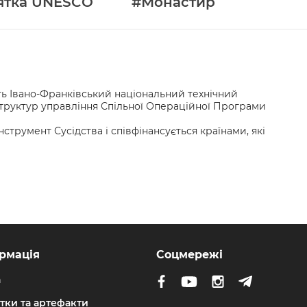
ятка UNESCO
#Монастир
сть Івано-Франківський національний технічний
 структур управління Спільної Операційної Програми
румент Сусідства і співфінансується країнами, які
рмація
Соцмережі
а
тки та артефакти