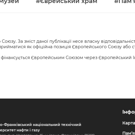
Музей
#Єврейський храм
#Пам’
оюзу. За зміст даної публікації несе власну відповідальні
же сприйматися як офіційна позиція Європейського Союзу або
 фінансується Європейським Союзом через Європейський Інст
Інфо
Карт
но-Франківський національний технічний
верситет нафти і газу
Пам’я