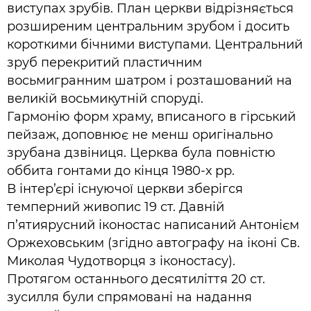
виступах зрубів. План церкви відрізняється
розширеним центральним зрубом і досить
короткими бічними виступами. Центральний
зруб перекритий пластичним
восьмигранним шатром і розташований на
великій восьмикутній споруді.
Гармонію форм храму, вписаного в гірський
пейзаж, доповнює не менш оригінально
зрубана дзвіниця. Церква була повністю
оббита гонтами до кінця 1980-х рр.
В інтер’єрі існуючої церкви зберігся
темперний живопис 19 ст. Давній
п’ятиярусний іконостас написаний Антонієм
Оржеховським (згідно автографу на іконі Св.
Миколая Чудотворця з іконостасу).
Протягом останнього десятиліття 20 ст.
зусилля були спрямовані на надання