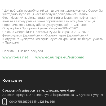
“Цей веб-сайт розроблений за підтримки Європейського Союзу. За
зміст даної публікації несе власну відповідальність Івано-
Франківський національний технічний університет нафти і газу і
вона ні в я кому разі не може сприйматися як офіційна позиція
Європейського Союзу або структур управління Спільної
Операційної Програми Румунія-Україна 2014-2020”.
Спільна Операційна Програма Румунія-Україна 2014-2020
фінансується Європейським Союзом через Європейський
Інструмент Сусідства і співфінансується країнами, які беруть участь
у Програмі.
Посилання на веб-ресурси:
www.ro-ua.net
www.ec.europa.eu/europaid
Контакти
Сучавський університет ім. Штефана чел Маре
Адреса: корпус Е, 2 поверх, вул Університетська, 13, Сучава, Румунія
0040 751 283088 (int 521, int 566)