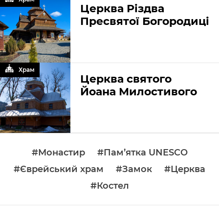
Церква Різдва
Пресвятої Богородиці
Храм
Церква святого
Йоана Милостивого
#Монастир
#Пам’ятка UNESCO
#Єврейський храм
#Замок
#Церква
#Костел