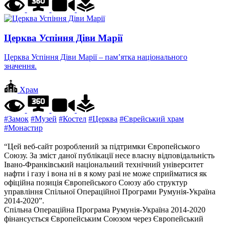
Церква Успіння Діви Марії
Церква Успіння Діви Марії – пам’ятка національного
значення.
Храм
#Замок
#Музей
#Костел
#Церква
#Єврейський храм
#Монастир
“Цей веб-сайт розроблений за підтримки Європейського
Союзу. За зміст даної публікації несе власну відповідальність
Івано-Франківський національний технічний університет
нафти і газу і вона ні в я кому разі не може сприйматися як
офіційна позиція Європейського Союзу або структур
управління Спільної Операційної Програми Румунія-Україна
2014-2020”.
Спільна Операційна Програма Румунія-Україна 2014-2020
фінансується Європейським Союзом через Європейський