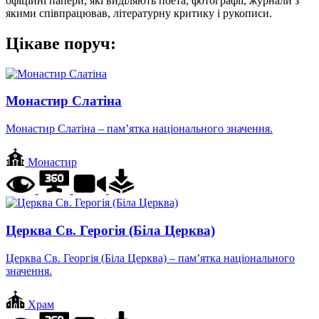
офіційні папери, які виділяють поета, фотографії, журнали з
якими співпрацював, літературну критику і рукописи.
Цікаве поруч:
Монастир Слатіна
Монастир Слатіна – пам’ятка національного значення.
Монастир
Церква Св. Герогія (Біла Церква)
Церква Св. Георгія (Біла Церква) – пам’ятка національного
значення.
Храм