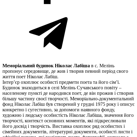
Меморіальний будинок Ніколає Лабіша
в с. Мелінь
пропонує середовище, де жив і творив певний період свого
життя поет Ніколає Лабіш.
Інтер’єр охоплює особисті предмети поета та його сім’ї.
Будинок знаходиться в селі Мелінь Сучавського повіту –
населеному пункті де народився поет, де він прожив і створив
більшу частину своєї творчості. Меморіально-документальний
фонд Ніколає Лабіш був створений у грудні 1975 року і описує
конкретно і сугестивно, за допомоги наявного фонду,
художню і людську особистість Ніколає Лабіша, значення його
творчості, контекст основних моментів, які підкреслювали
його досвід і творчість. Виставка охоплює ряд особистих і
сімейних документів, літературні документи, особисті листи і