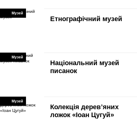
Музей
Етнографічний музей
Музей
Національний музей
писанок
Музей
Колекція дерев’яних
ложок «Іоан Цугуй»