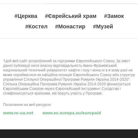
#Церква
#Єврейський храм
#Замок
#Костел
#Монастир
#Музей
“Цей веб-сайт розроблений за підтримки Європейського Союзу. За зміст
даної публікації несе власну відповідальність Івано-Франківський
національний технічний університет нафти і газу і вона ні в я кому разі не
може сприйматися як офіційна позиція Європейського Союзу або структур
управління Спільної Операційної Програми Румунія-Україна 2014-2020”.
Спільна Операційна Програма Румунія-Україна 2014-2020 фінансується
Європейським Союзом через Європейський Інструмент Сусідства і
співфінансується країнами, які беруть участь у Програмі.
Посилання на веб-ресурси:
www.ro-ua.net
www.ec.europa.eu/europaid