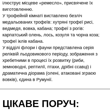
ілюструє місцеве «ремесло», присвячене їх
виготовленню.
У трофейній кімнаті виставлено безліч
медальованих трофеїв: хутряні трофеї рисі,
ведмедя, вовка, кабана; трофеї з рогів:
карпатський олень, лось, козуля та чорна коза;
трофеї іклів кабана.
У відділі флори і фауни представлена серія
реліквій льодовикового періоду, зображення з
хребетними в процесі їх розвитку (риби,
земноводні, рептилії, птахи, дрібні ссавці) і
драматична діорама (олені, атаковані зграєю
вовків), єдина в Румунії.
ЦІКАВЕ ПОРУЧ: