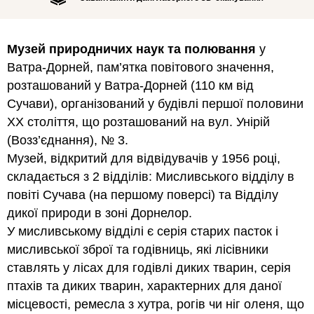
Музей природничих наук та полювання
у
Ватра-Дорней, пам’ятка повітового значення,
розташований у Ватра-Дорней (110 км від
Сучави), організований у будівлі першої половини
XX століття, що розташований на вул. Унірій
(Возз’єднання), № 3.
Музей, відкритий для відвідувачів у 1956 році,
складається з 2 відділів: Мисливського відділу в
повіті Сучава (на першому поверсі) та Відділу
дикої природи в зоні Дорнелор.
У мисливському відділі є серія старих пасток і
мисливської зброї та годівниць, які лісівники
ставлять у лісах для годівлі диких тварин, серія
птахів та диких тварин, характерних для даної
місцевості, ремесла з хутра, рогів чи ніг оленя, що