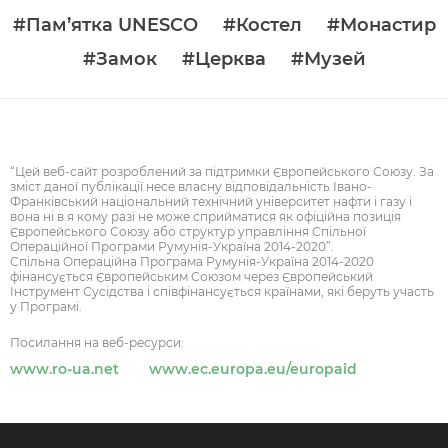
#Пам’ятка UNESCO
#Костел
#Монастир
#Замок
#Церква
#Музей
“Цей веб-сайт розроблений за підтримки Європейського Союзу. За
зміст даної публікації несе власну відповідальність Івано-
Франківський національний технічний університет нафти і газу і
вона ні в я кому разі не може сприйматися як офіційна позиція
Європейського Союзу або структур управління Спільної
Операційної Програми Румунія-Україна 2014-2020”.
Спільна Операційна Програма Румунія-Україна 2014-2020
фінансується Європейським Союзом через Європейський
Інструмент Сусідства і співфінансується країнами, які беруть участь
у Програмі.
Посилання на веб-ресурси:
www.ro-ua.net
www.ec.europa.eu/europaid