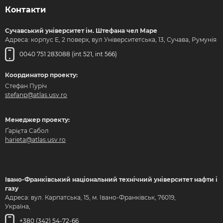
Контакти
Сучавський університет ім. Штефана чел Маре
Адреса: корпус Е, 2 поверх, вул Університетська, 13, Сучава, Румунія
0040 751 283088 (int 521, int 566)
Координатор проекту:
Стефан Пуріч
stefanp@atlas.usv.ro
Менеджер проекту:
Ґарієта Сабол
harieta@atlas.usv.ro
Івано-Франківський національний технічний університет нафти і
газу
Адреса: вул. Карпатська, 15, м. Івано-Франківськ, 76019,
Україна,
+380 (342) 54-72-66