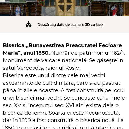
Descărcați date de scanare 3D cu laser
Biserica „Bunavestirea Preacuratei Fecioare
Maria”, anul 1850.
Număr de patrimoniu 1162/1.
Monument de valoare națională. Se găsește în
satul Verbovets, raionul Kosiv.
Biserica este unul dintre cele mai vechi
așezăminte de cult din țară, care s-au păstrat
până în zilele noastre. A fost construită pe locul
unei biserici mai vechi. Se cunoaște că la finele
sec. XV și începutul sec. XVI aici exista deja o
biserică de lemn. Soarta ei este necunoscută,
dar în 1699 a fost construită o biserică nouă. La
1850, în același loc, s-a ridicat o altă biserică cu