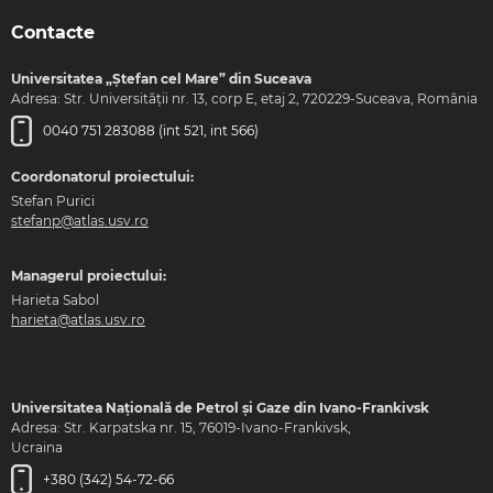
Contacte
Universitatea „Ștefan cel Mare” din Suceava
Adresa: Str. Universității nr. 13, corp E, etaj 2, 720229-Suceava, România
0040 751 283088 (int 521, int 566)
Coordonatorul proiectului:
Stefan Purici
stefanp@atlas.usv.ro
Managerul proiectului:
Harieta Sabol
harieta@atlas.usv.ro
Universitatea Națională de Petrol și Gaze din Ivano-Frankivsk
Adresa: Str. Karpatska nr. 15, 76019-Ivano-Frankivsk,
Ucraina
+380 (342) 54-72-66