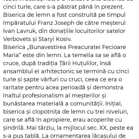
cinci turle, care s-a păstrat până în prezent.
Biserica de lemn a fost construită pe timpul
împăratului Franz Joseph de către meșterul
Ivan Lavruk, din donațiile locuitorilor satelor
Verbovets și Staryi Kosiv.
Biserica „Bunavestirea Preacuratei Fecioare
Maria” este din lemn. La temelia sa se află o
cruce, după tradiția Țării Huțulilor, însă
ansamblul ei arhitectonic se termină cu cinci
turle și șapte vârfuri cu cruci, ceea ce era o
raritate pentru acea perioadă și demonstra
înaltul profesionalism al meșterilor și
bunăstarea materială a comunității. Inițial,
biserica și clopotnița de lemn cu trei niveluri,
care se află în apropiere, erau acoperite cu
șindrilă. Mai târziu, la mijlocul sec. XX, peste ea
s-a pus tablă. La ornamentarea lăcașului de