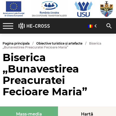
Pagina principala
Obiective turistice și artefacte
Biserica
„Bunavestirea Preacuratei Fecioare Maria”
Biserica
„Bunavestirea
Preacuratei
Fecioare Maria”
Mass-media
Hartă