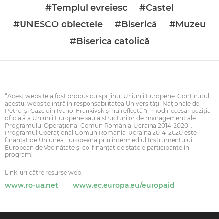
#Templul evreiesc
#Castel
#UNESCO obiectele
#Biserică
#Muzeu
#Biserica catolică
“Acest website a fost produs cu sprijinul Uniunii Europene. Conţinutul
acestui website intră în responsabilitatea Universității Naționale de
Petrol și Gaze din Ivano-Frankivsk şi nu reflectă în mod necesar poziţia
oficială a Uniunii Europene sau a structurilor de management ale
Programului Operaţional Comun România-Ucraina 2014-2020”.
Programul Operaţional Comun România-Ucraina 2014-2020 este
finanţat de Uniunea Europeană prin intermediul Instrumentului
European de Vecinătate şi co-finanţat de statele participante în
program.
Link-uri către resurse web:
www.ro-ua.net
www.ec.europa.eu/europaid