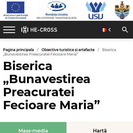
Pagina principala
Obiective turistice și artefacte
Biserica
„Bunavestirea Preacuratei Fecioare Maria”
Biserica
„Bunavestirea
Preacuratei
Fecioare Maria”
Mass-media
Hartă