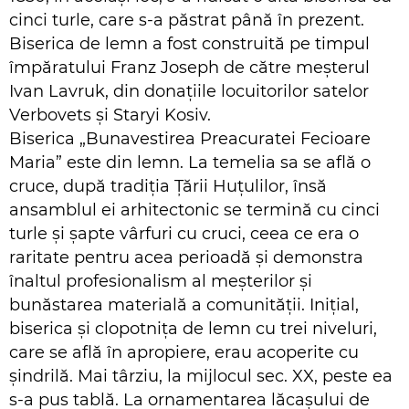
cinci turle, care s-a păstrat până în prezent.
Biserica de lemn a fost construită pe timpul
împăratului Franz Joseph de către meșterul
Ivan Lavruk, din donațiile locuitorilor satelor
Verbovets și Staryi Kosiv.
Biserica „Bunavestirea Preacuratei Fecioare
Maria” este din lemn. La temelia sa se află o
cruce, după tradiția Țării Huțulilor, însă
ansamblul ei arhitectonic se termină cu cinci
turle și șapte vârfuri cu cruci, ceea ce era o
raritate pentru acea perioadă și demonstra
înaltul profesionalism al meșterilor și
bunăstarea materială a comunității. Inițial,
biserica și clopotnița de lemn cu trei niveluri,
care se află în apropiere, erau acoperite cu
șindrilă. Mai târziu, la mijlocul sec. XX, peste ea
s-a pus tablă. La ornamentarea lăcașului de