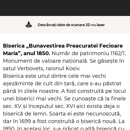
Descărcați date de scanare 3D cu laser
Biserica „Bunavestirea Preacuratei Fecioare
Maria”, anul 1850.
Număr de patrimoniu 1162/1.
Monument de valoare națională. Se găsește în
satul Verbovets, raionul Kosiv.
Biserica este unul dintre cele mai vechi
așezăminte de cult din țară, care s-au păstrat
până în zilele noastre. A fost construită pe locul
unei biserici mai vechi. Se cunoaște că la finele
sec. XV și începutul sec. XVI aici exista deja o
biserică de lemn. Soarta ei este necunoscută,
dar în 1699 a fost construită o biserică nouă. La
1850, în același loc, s-a ridicat o altă biserică cu