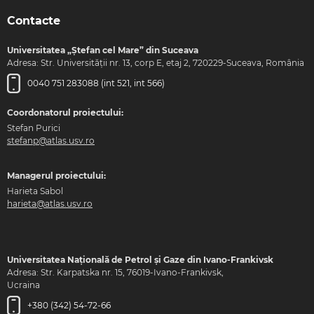
Contacte
Universitatea „Ștefan cel Mare” din Suceava
Adresa: Str. Universității nr. 13, corp E, etaj 2, 720229-Suceava, România
0040 751 283088 (int 521, int 566)
Coordonatorul proiectului:
Stefan Purici
stefanp@atlas.usv.ro
Managerul proiectului:
Harieta Sabol
harieta@atlas.usv.ro
Universitatea Națională de Petrol și Gaze din Ivano-Frankivsk
Adresa: Str. Karpatska nr. 15, 76019-Ivano-Frankivsk,
Ucraina
+380 (342) 54-72-66