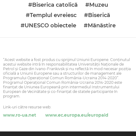
#Biserica catolică
#Muzeu
#Templul evreiesc
#Biserică
#UNESCO obiectele
#Mănăstire
“Acest website a fost produs cu sprijinul Uniunii Europene. Conţinutul
acestui website intră în responsabilitatea Universității Naționale de
Petrol și Gaze din Ivano-Frankivsk şi nu reflectă în mod necesar poziţia
oficială a Uniunii Europene sau a structurilor de management ale
Programului Operaţional Comun România-Ucraina 2014-2020”.
Programul Operaţional Comun România-Ucraina 2014-2020 este
finanţat de Uniunea Europeană prin intermediul Instrumentului
European de Vecinătate şi co-finanţat de statele participante în
program.
Link-uri către resurse web:
www.ro-ua.net
www.ec.europa.eu/europaid