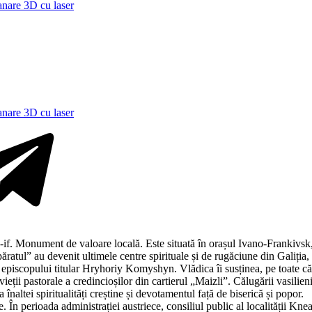
anare 3D cu laser
anare 3D cu laser
. Monument de valoare locală. Este situată în orașul Ivano-Frankivsk, 
ăratul” au devenit ultimele centre spirituale și de rugăciune din Galiția
 episcopului titular Hryhoriy Komyshyn. Vlădica îi susținea, pe toate căile
ieții pastorale a credincioșilor din cartierul „Maizli”. Călugării vasilieni 
înaltei spiritualități creștine și devotamentul față de biserică și popor.
eche. În perioada administrației austriece, consiliul public al localității