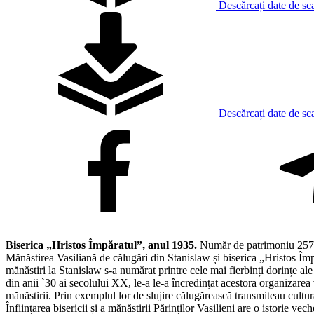
Descărcați date de sc
Descărcați date de sc
Biserica „Hristos Împăratul”, anul 1935.
Număr de patrimoniu 257-if
Mănăstirea Vasiliană de călugări din Stanislaw și biserica „Hristos Împ
mănăstiri la Stanislaw s-a numărat printre cele mai fierbinți dorințe ale
din anii `30 ai secolului XX, le-a le-a încredinţat acestora organizarea v
mănăstirii. Prin exemplul lor de slujire călugărească transmiteau cultura 
Înființarea bisericii și a mănăstirii Părinților Vasilieni are o istorie v