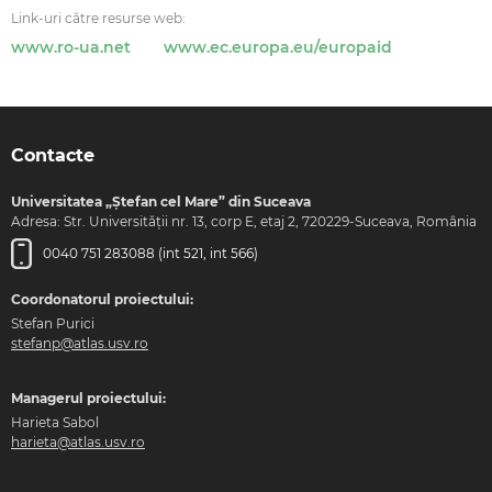
Link-uri către resurse web:
www.ro-ua.net
www.ec.europa.eu/europaid
Contacte
Universitatea „Ștefan cel Mare” din Suceava
Adresa: Str. Universității nr. 13, corp E, etaj 2, 720229-Suceava, România
0040 751 283088 (int 521, int 566)
Coordonatorul proiectului:
Stefan Purici
stefanp@atlas.usv.ro
Managerul proiectului:
Harieta Sabol
harieta@atlas.usv.ro