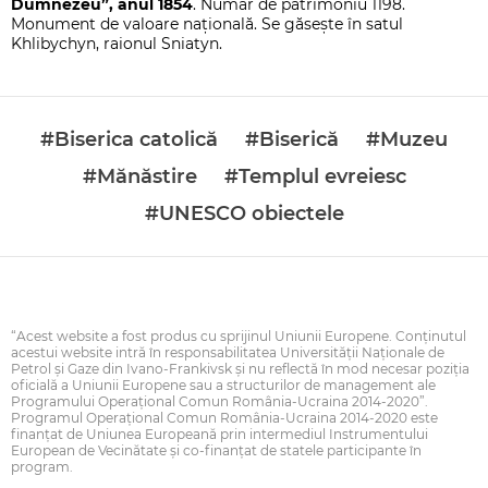
Dumnezeu”, anul 1854
. Număr de patrimoniu 1198.
Monument de valoare națională. Se găseşte în satul
Khlibychyn, raionul Sniatyn.
#Biserica catolică
#Biserică
#Muzeu
#Mănăstire
#Templul evreiesc
#UNESCO obiectele
“Acest website a fost produs cu sprijinul Uniunii Europene. Conţinutul
acestui website intră în responsabilitatea Universității Naționale de
Petrol și Gaze din Ivano-Frankivsk şi nu reflectă în mod necesar poziţia
oficială a Uniunii Europene sau a structurilor de management ale
Programului Operaţional Comun România-Ucraina 2014-2020”.
Programul Operaţional Comun România-Ucraina 2014-2020 este
finanţat de Uniunea Europeană prin intermediul Instrumentului
European de Vecinătate şi co-finanţat de statele participante în
program.