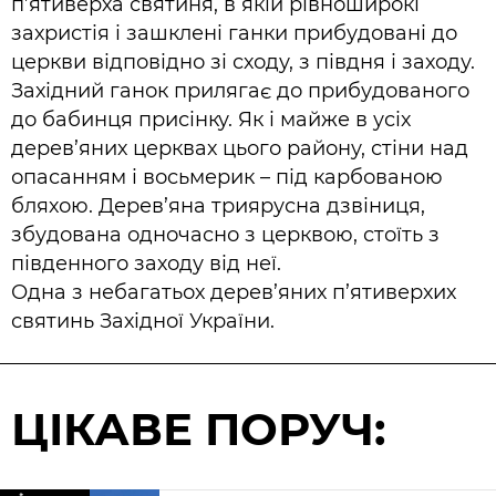
п’ятиверха святиня, в якій рівноширокі
захристія і зашклені ганки прибудовані до
церкви відповідно зі сходу, з півдня і заходу.
Західний ганок прилягає до прибудованого
до бабинця присінку. Як і майже в усіх
дерев’яних церквах цього району, стіни над
опасанням і восьмерик – під карбованою
бляхою. Дерев’яна триярусна дзвіниця,
збудована одночасно з церквою, стоїть з
південного заходу від неї.
Одна з небагатьох дерев’яних п’ятиверхих
святинь Західної України.
ЦІКАВЕ ПОРУЧ: