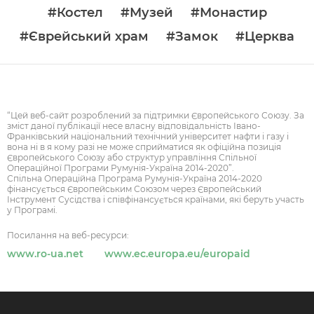
#Костел
#Музей
#Монастир
#Єврейський храм
#Замок
#Церква
“Цей веб-сайт розроблений за підтримки Європейського Союзу. За
зміст даної публікації несе власну відповідальність Івано-
Франківський національний технічний університет нафти і газу і
вона ні в я кому разі не може сприйматися як офіційна позиція
Європейського Союзу або структур управління Спільної
Операційної Програми Румунія-Україна 2014-2020”.
Спільна Операційна Програма Румунія-Україна 2014-2020
фінансується Європейським Союзом через Європейський
Інструмент Сусідства і співфінансується країнами, які беруть участь
у Програмі.
Посилання на веб-ресурси:
www.ro-ua.net
www.ec.europa.eu/europaid