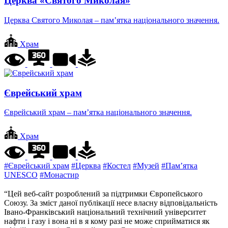
Церква «Святого Миколая»
Церква Святого Миколая – пам’ятка національного значення.
Храм
Єврейський храм
Єврейський храм – пам’ятка національного значення.
Храм
#Єврейський храм
#Церква
#Костел
#Музей
#Пам’ятка
UNESCO
#Монастир
“Цей веб-сайт розроблений за підтримки Європейського
Союзу. За зміст даної публікації несе власну відповідальність
Івано-Франківський національний технічний університет
нафти і газу і вона ні в я кому разі не може сприйматися як