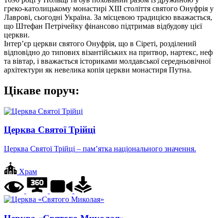
греко-католицькому монастирі XIII століття святого Онуфрія у
Лаврові, сьогодні Україна. За місцевою традицією вважається,
що Штефан Петрічейку фінансово підтримав відбудову цієї
церкви.
Інтер’єр церкви святого Онуфрія, що в Сіреті, розділений
відповідно до типових візантійських на притвор, нартекс, неф
та вівтар, і вважається істориками молдавської середньовічної
архітектури як невелика копія церкви монастиря Путна.
Цікаве поруч:
Церква Святої Трійці
Церква Святої Трійці – пам’ятка національного значення.
Храм