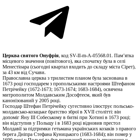
Церква святого Онуфрія
, код SV-II-m-A-05568.01. Пам’ятка
місцевого значення (повітового), яка спочатку була в селі
Менестіоара (сьогодні квартал входить до складу міста Сірет),
за 43 км від Сучави.
Православна церква з трилистим планом була заснована в
1673 році господарем з пропольськими настроями Штефаном
Петрічейку (1672-1673; 1673-1674; 1683-1684), освячена
митрополитом Молдавським Дософтеєм, який був
канонізований у 2005 році.
Господар Штефан Петрічейку сугестивно ілюструє польсько-
молдавсько-козацьке братство зброї в XVII столітті: він
допоміг Яну III Собеському в битві при Хотині в 1673 році;
він відступив у Польщу і в 1683 році відновив престол
Молдавії за підтримки гетьмана українських козаків з правого
берега Дніпра Стефана Куницького (1683-1684); він помер у
1690 році у Польщі та був похований разом із дружиною у