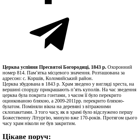
Церква успіння Пресвятої Богородиці, 1843 р.
Охоронний
номер 814. Пам’ятка місцевого значення. Розташована за
адресою: с. Коршів, Коломийський район.
Церква збудована в 1843 р. Храм зведено у вигляді хреста, на
вершині споруду прикрашають п’ять куполів. На час зведення
церква була покрита гонтами, з часом її було перекрито
оцинкованою бляхою, а 2009-2011рр. перекрито бляхою-
булатом. Поміняли вікна на деревяні з вітражними
склопакетами. З того часу, як в храмі було відслужено першу
Божественну Літургію, минуло вже 170-років. Протягом цього
часу храм ніколи не був закритим.
Цікаве поруч: