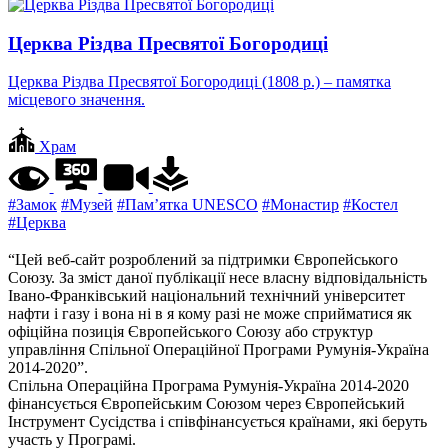
Церква Різдва Пресвятої Богородиці
Церква Різдва Пресвятої Богородиці (1808 р.) – памятка
місцевого значення.
Храм
#Замок
#Музей
#Пам’ятка UNESCO
#Монастир
#Костел
#Церква
“Цей веб-сайт розроблений за підтримки Європейського
Союзу. За зміст даної публікації несе власну відповідальність
Івано-Франківський національний технічний університет
нафти і газу і вона ні в я кому разі не може сприйматися як
офіційна позиція Європейського Союзу або структур
управління Спільної Операційної Програми Румунія-Україна
2014-2020”.
Спільна Операційна Програма Румунія-Україна 2014-2020
фінансується Європейським Союзом через Європейський
Інструмент Сусідства і співфінансується країнами, які беруть
участь у Програмі.