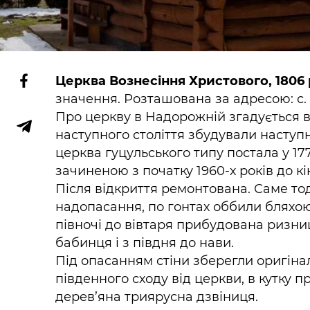
Церква Вознесіння Христового, 1806 
значення. Розташована за адресою: с
Про церкву в Надорожній згадується в 
наступного століття збудували наступн
церква гуцульського типу постала у 177
зачиненою з початку 1960-х років до кін
Після відкриття ремонтована. Саме тод
надопасання, по гонтах оббили бляхою.
півночі до вівтаря прибудована ризниц
бабинця і з півдня до нави.
Під опасанням стіни зберегли оригіналь
південного сходу від церкви, в кутку п
дерев’яна триярусна дзвіниця.