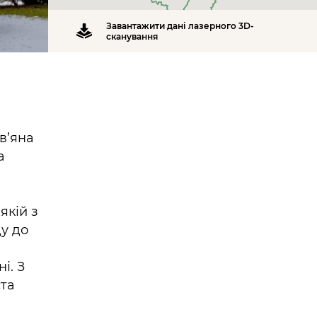
Завантажити дані лазерного 3D-
сканування
в’яна
а
якій з
ду до
і. З
ста