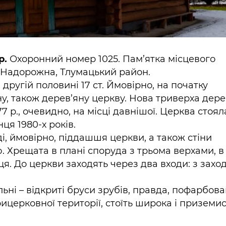
р.
Охоронний номер 1025. Пам’ятка місцевого
. Надорожна, Тлумацький район.
другій половині 17 ст. Ймовірно, на початку
у, також дерев’яну церкву. Нова триверха дере
7 р., очевидно, на місці давнішої. Церква стоял
ця 1980-х років.
і, ймовірно, піддашшя церкви, а також стіни
 Хрещата в плані споруда з трьома верхами, в 
я. До церкви заходять через два входи: з захо
ні – відкриті бруси зрубів, правда, пофарбован
рицерковної території, стоїть широка і приземи