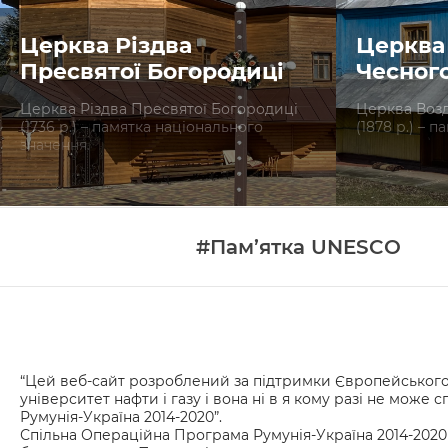
Церква Різдва
Церква
Пресвятої Богородиці
Чесног
Церква Різдва Пресвятої Богородиці
Церква Воз
(1736 р.) – памятка національного
(1878 р.) – 
значення.
#Пам’ятка UNESCO
“Цей веб-сайт розроблений за підтримки Європейського С
університет нафти і газу і вона ні в я кому разі не мо
Румунія-Україна 2014-2020”.
Спільна Операційна Програма Румунія-Україна 2014-2020