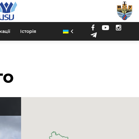
кації
Історія
го