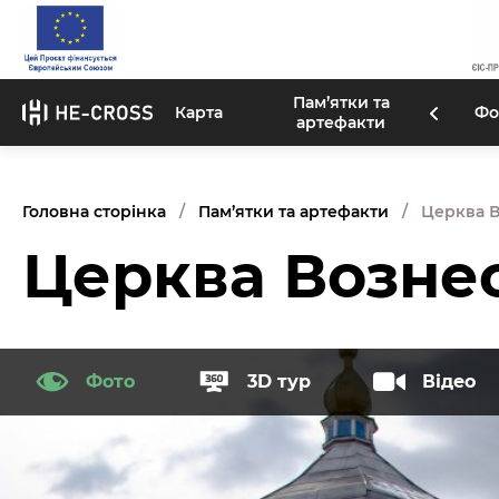
Пам’ятки та
Карта
Фо
артефакти
Головна сторінка
Пам’ятки та артефакти
Церква В
Церква Вознес
Фото
3D тур
Відео