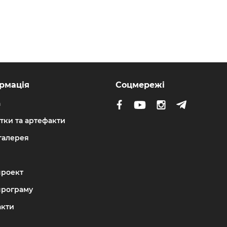
рмація
Соцмережі
а
тки та артефакти
галерея
проект
програму
акти