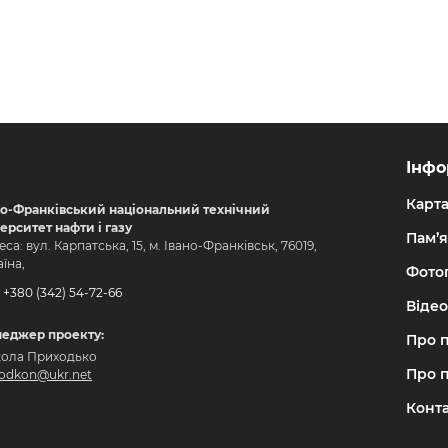
Інфо
Карт
но-Франківський національний технічний
верситет нафти і газу
Пам’я
са: вул. Карпатська, 15, м. Івано-Франківськ, 76019,
їна,
Фото
+380 (342) 54-72-66
Відео
еджер проекту:
Про 
ола Приходько
Про 
hodkon@ukr.net
Конт