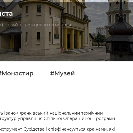
иста
.) – пам’ятка місцевого значення.
#Монастир
#Музей
сть Івано-Франківський національний технічний
 структур управління Спільної Операційної Програми
румент Сусідства і співфінансується країнами, які