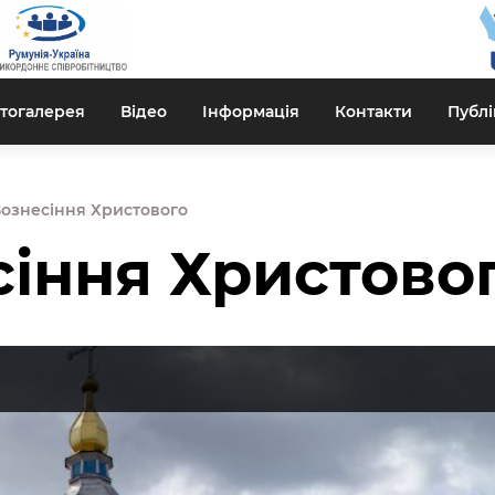
тогалерея
Відео
Інформація
Контакти
Публі
ознесіння Христового
іння Христово