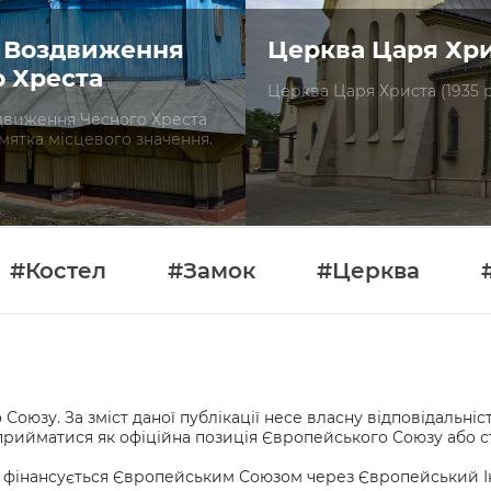
 Воздвиження
Церква Царя Хр
о Хреста
Церква Царя Христа (1935 р
движення Чесного Хреста
памятка місцевого значення.
#Костел
#Замок
#Церква
оюзу. За зміст даної публікації несе власну відповідальні
же сприйматися як офіційна позиція Європейського Союзу або
 фінансується Європейським Союзом через Європейський Інст