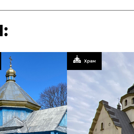
:
Храм