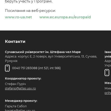
беруть участь у Програмі.
Посилання на веб-ресурси:
www.ro-ua.net
www.ec.europa.eu/europaid
Контакти
Сучавський університет ім. Штефана чел Маре
Іва
Адреса: корпус Е, 2 поверх, вул Університетська, 13, Сучава,
уні
Румунія
Адре
Укра
0040 751 283088 (int 521, int 566)
Координатор проекту:
Мен
Стефан Пуріч
stefanp@atlas.usv.ro
Мик
pri
Менеджер проекту:
Ґарієта Сабол
harieta@atlas.usv.ro