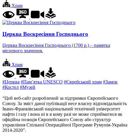
Храм
Церква Воскресіння Господнього
Церква Воскресіння Господнього (1700 р.) – памятка
місцевого значення.
Храм
#Церква
#Пам’ятка UNESCO
#Єврейський храм
#Замок
#Костел
#Музей
“Цей веб-сайт розроблений за підтримки Європейського
Союзу. За зміст даної публікації несе власну відповідальність
Івано-Франківський національний технічний університет
нафти і газу і вона ні в я кому разі не може сприйматися як
офіційна позиція Європейського Союзу або структур
управління Спільної Операційної Програми Румунія-Україна
2014-2020”.