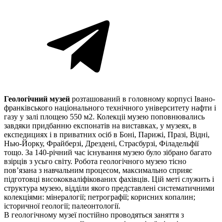
Геологічний музей
розташований в головному корпусі Івано-
франківського національного технічного університету нафти і
газу у залі площею 550 м2. Колекціі музею поповнювались
завдяки придбанню експонатів на виставках, у музеях, в
експедициях і в приватних осіб в Боні, Парижі, Празі, Відні,
Нью-Йорку, Фрайберзі, Дрездені, Страсбурзі, Філадельфії
тощо. За 140-річний час існування музею було зібрано багато
взірців з усьго світу. Робота геологічного музею тісно
пов’язана з навчальним процесом, максимально сприяє
підготовці висококваліфікованих фахівців. Цій меті служить і
структура музею, відділи якого представлені систематичними
колекціями: мінералогії; петрографії; корисних копалин;
історичної геології; палеонтології.
В геологічному музеї постійно проводяться заняття з