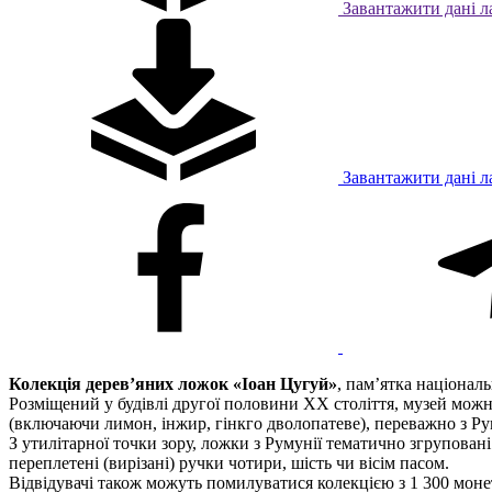
Завантажити дані л
Завантажити дані л
Колекція дерев’яних ложок «Іоан Цугуй»
, пам’ятка націонал
Розміщений у будівлі другої половини ХХ століття, музей можна
(включаючи лимон, інжир, гінкго дволопатеве), переважно з Рум
З утилітарної точки зору, ложки з Румунії тематично згруповані в
переплетені (вирізані) ручки чотири, шість чи вісім пасом.
Відвідувачі також можуть помилуватися колекцією з 1 300 монет