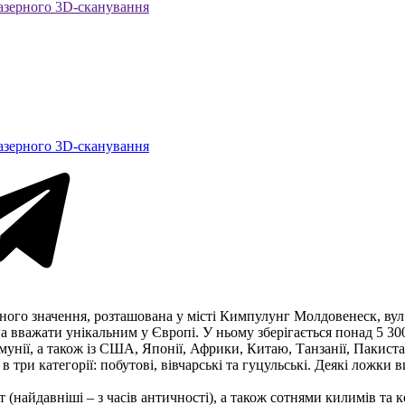
азерного 3D-сканування
азерного 3D-сканування
ьного значення, розташована у місті Кимпулунг Молдовенеск, вул.
 вважати унікальним у Європі. У ньому зберігається понад 5 300
унії, а також із США, Японії, Африки, Китаю, Танзанії, Пакиста
 три категорії: побутові, вівчарські та гуцульські. Деякі ложки в
 (найдавніші – з часів античності), а також сотнями килимів та 