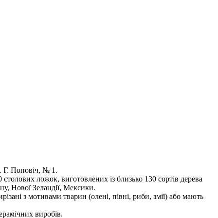
 Г. Поповіч, № 1.
 столових ложок, виготовлених із близько 130 сортів дерева
ну, Нової Зеландії, Мексики.
ирізані з мотивами тварин (олені, півні, риби, змії) або мають
керамічних виробів.