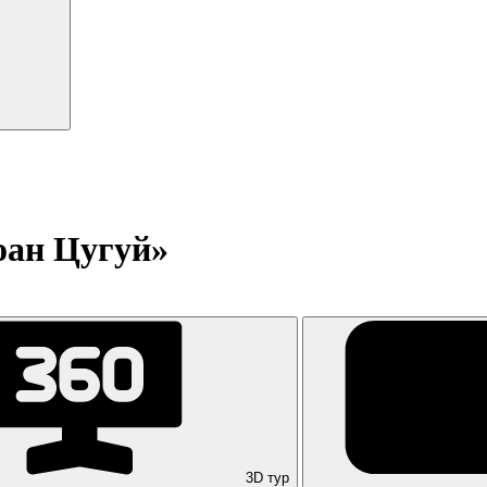
оан Цугуй»
3D тур