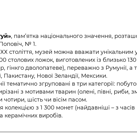
гуй»
, пам’ятка національного значення, розта
Поповіч, № 1.
 ХХ століття, музей можна вважати унікальним 
300 столових ложок, виготовлених із близько 130
, гінкго дволопатеве), переважно з Румунії, а 
ї, Пакистану, Нової Зеландії, Мексики.
ії тематично згруповані в три категорії: побутов
різані з мотивами тварин (олені, півні, риби, зм
 чотири, шість чи вісім пасом.
 колекцією з 1 300 монет (найдавніші – з часів
та керамічних виробів.