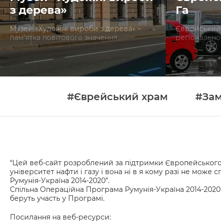
з дерева»
Га
Музей «Художні вироби з дерева» –
Єврейський 
пам’ятка повітового значення.
регіонально
#Єврейський храм
#За
“Цей веб-сайт розроблений за підтримки Європейського С
університет нафти і газу і вона ні в я кому разі не мо
Румунія-Україна 2014-2020”.
Спільна Операційна Програма Румунія-Україна 2014-2020
беруть участь у Програмі.
Посилання на веб-ресурси: