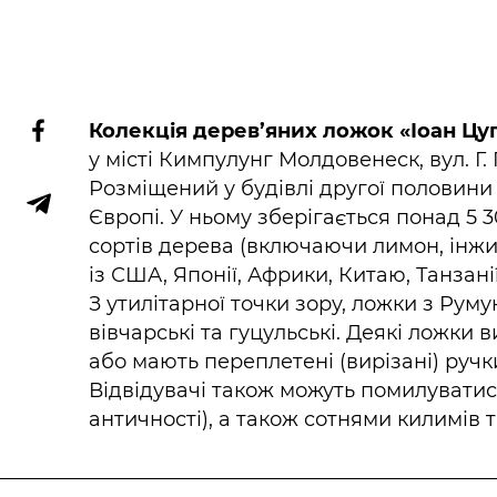
Колекція дерев’яних ложок «Іоан Цу
у місті Кимпулунг Молдовенеск, вул. Г. 
Розміщений у будівлі другої половини
Європі. У ньому зберігається понад 5 
сортів дерева (включаючи лимон, інжир
із США, Японії, Африки, Китаю, Танзані
З утилітарної точки зору, ложки з Румун
вівчарські та гуцульські. Деякі ложки ви
або мають переплетені (вирізані) ручки
Відвідувачі також можуть помилуватися
античності), а також сотнями килимів 