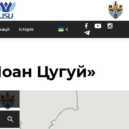
кації
Історія
Іоан Цугуй»