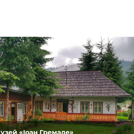
узей «Іоан Гремаде»