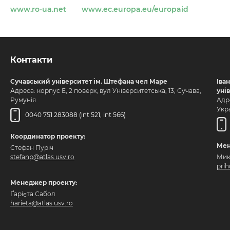
www.ro-ua.net
www.ec.europa.eu/europaid
Контакти
Сучавський університет ім. Штефана чел Маре
Іва
Адреса: корпус Е, 2 поверх, вул Університетська, 13, Сучава,
уні
Румунія
Адре
Укра
0040 751 283088 (int 521, int 566)
Координатор проекту:
Мен
Стефан Пуріч
stefanp@atlas.usv.ro
Мик
pri
Менеджер проекту:
Ґарієта Сабол
harieta@atlas.usv.ro