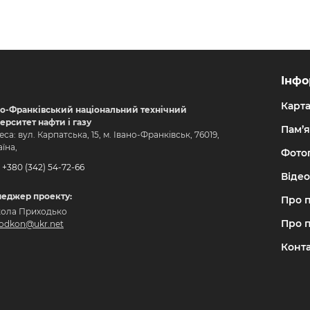
Інфо
Карт
но-Франківський національний технічний
верситет нафти і газу
Пам’я
са: вул. Карпатська, 15, м. Івано-Франківськ, 76019,
їна,
Фото
+380 (342) 54-72-66
Відео
еджер проекту:
Про 
ола Приходько
Про 
hodkon@ukr.net
Конт