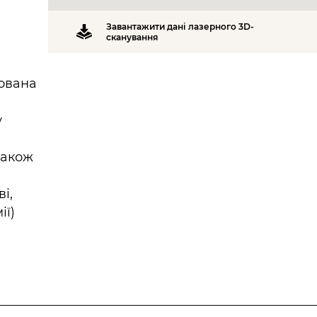
Завантажити дані лазерного 3D-
сканування
шована
у
також
і,
ії)