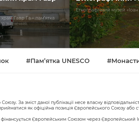
Етнографічний музей «Іоан 
храм Гавр Га – пам’ятка
го значення.
мок
#Пам’ятка UNESCO
#Монаст
оюзу. За зміст даної публікації несе власну відповідальні
же сприйматися як офіційна позиція Європейського Союзу або
 фінансується Європейським Союзом через Європейський Інст