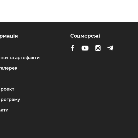
рмація
Соцмережі
а
тки та артефакти
галерея
проект
програму
акти