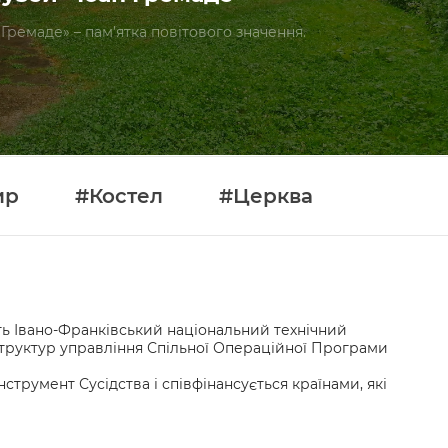
Гремаде» – пам’ятка повітового значення.
ир
#Костел
#Церква
сть Івано-Франківський національний технічний
 структур управління Спільної Операційної Програми
румент Сусідства і співфінансується країнами, які