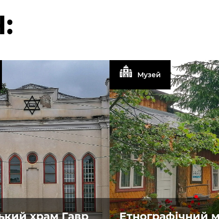
:
Музей
ький храм Гавр
Етнографічний м