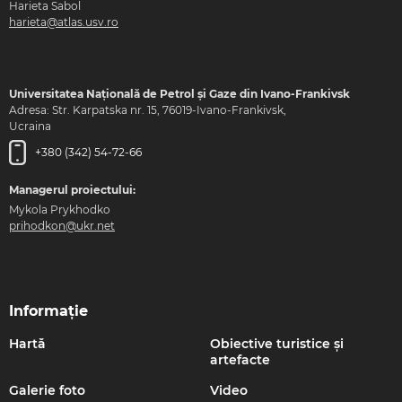
Harieta Sabol
harieta@atlas.usv.ro
Universitatea Națională de Petrol și Gaze din Ivano-Frankivsk
Adresa: Str. Karpatska nr. 15, 76019-Ivano-Frankivsk,
Ucraina
+380 (342) 54-72-66
Managerul proiectului:
Mykola Prykhodko
prihodkon@ukr.net
Informație
Hartă
Obiective turistice și
artefacte
Galerie foto
Video