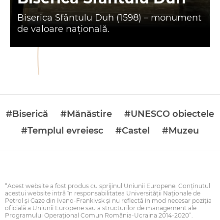
Biserica Sfântulu Duh (1598) – monument
de valoare naţională.
#Biserică
#Mănăstire
#UNESCO obiectele
#Templul evreiesc
#Castel
#Muzeu
“Acest website a fost produs cu sprijinul Uniunii Europene. Conţinutul
acestui website intră în responsabilitatea Universității Naționale de
Petrol și Gaze din Ivano-Frankivsk şi nu reflectă în mod necesar poziţia
oficială a Uniunii Europene sau a structurilor de management ale
Programului Operaţional Comun România-Ucraina 2014-2020”.