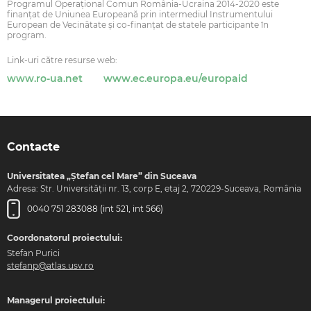
Programul Operaţional Comun România-Ucraina 2014-2020 este
finanţat de Uniunea Europeană prin intermediul Instrumentului
European de Vecinătate şi co-finanţat de statele participante în
program.
Link-uri către resurse web:
www.ro-ua.net
www.ec.europa.eu/europaid
Contacte
Universitatea „Ștefan cel Mare” din Suceava
Adresa: Str. Universității nr. 13, corp E, etaj 2, 720229-Suceava, România
0040 751 283088 (int 521, int 566)
Coordonatorul proiectului:
Stefan Purici
stefanp@atlas.usv.ro
Managerul proiectului: