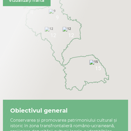
Vizualizați harta
4
9
12
12
15
Obiectivul general
Сonservarea și promovarea patrimoniului cultural și
istoric în zona transfrontalieră româno-ucraineană,