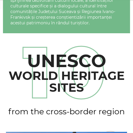
sprijinirea dezvoltării culturii locale, a identităților
culturale specifice și a dialogului cultural între
comunitățile Județului Suceava și Regiunea Ivano-
Frankivsk și creșterea conștientizării importanței
acestui patrimoniu în rândul turiștilor.
10
UNESCO
WORLD HERITAGE
SITES
from the cross-border region