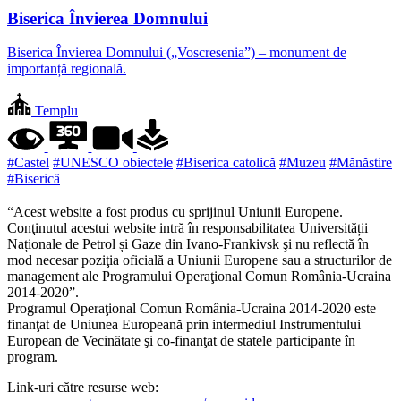
Biserica Învierea Domnului
Biserica Învierea Domnului („Voscresenia”) – monument de
importanță regională.
Templu
#Castel
#UNESCO obiectele
#Biserica catolică
#Muzeu
#Mănăstire
#Biserică
“Acest website a fost produs cu sprijinul Uniunii Europene.
Conţinutul acestui website intră în responsabilitatea Universității
Naționale de Petrol și Gaze din Ivano-Frankivsk şi nu reflectă în
mod necesar poziţia oficială a Uniunii Europene sau a structurilor de
management ale Programului Operaţional Comun România-Ucraina
2014-2020”.
Programul Operaţional Comun România-Ucraina 2014-2020 este
finanţat de Uniunea Europeană prin intermediul Instrumentului
European de Vecinătate şi co-finanţat de statele participante în
program.
Link-uri către resurse web: