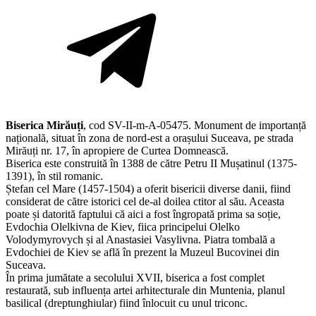
Biserica Mirăuți
, cod SV-II-m-A-05475. Monument de importanță
națională, situat în zona de nord-est a orașului Suceava, pe strada
Mirăuți nr. 17, în apropiere de Curtea Domnească.
Biserica este construită în 1388 de către Petru II Mușatinul (1375-
1391), în stil romanic.
Ștefan cel Mare (1457-1504) a oferit bisericii diverse danii, fiind
considerat de către istorici cel de-al doilea ctitor al său. Aceasta
poate și datorită faptului că aici a fost îngropată prima sa soție,
Evdochia Olelkivna de Kiev, fiica principelui Olelko
Volodymyrovych și al Anastasiei Vasylivna. Piatra tombală a
Evdochiei de Kiev se află în prezent la Muzeul Bucovinei din
Suceava.
În prima jumătate a secolului XVII, biserica a fost complet
restaurată, sub influența artei arhitecturale din Muntenia, planul
basilical (dreptunghiular) fiind înlocuit cu unul triconc.