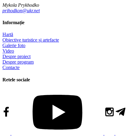
Mykola Prykhodko
prihodkon@ukr.net
Informație
Hartă
Obiective turistice și artefacte
Galerie foto
Video
Despre proiect
Despre program
Contacte
Retele sociale