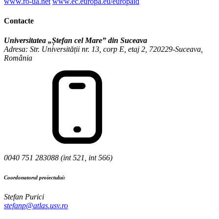
www.ro-ua.net
www.ec.europa.eu/europaid
Contacte
Universitatea „Ștefan cel Mare” din Suceava
Adresa: Str. Universității nr. 13, corp E, etaj 2, 720229-Suceava,
România
0040 751 283088 (int 521, int 566)
Coordonatorul proiectului:
Stefan Purici
stefanp@atlas.usv.ro