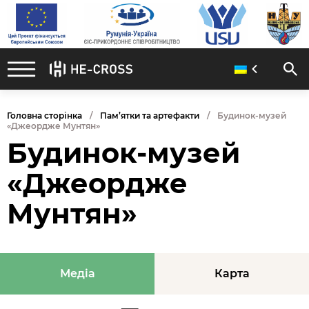
Головна сторінка
Пам’ятки та артефакти
Будинок-музей
«Джеордже Мунтян»
Будинок-музей
«Джеордже
Мунтян»
Медіа
Карта