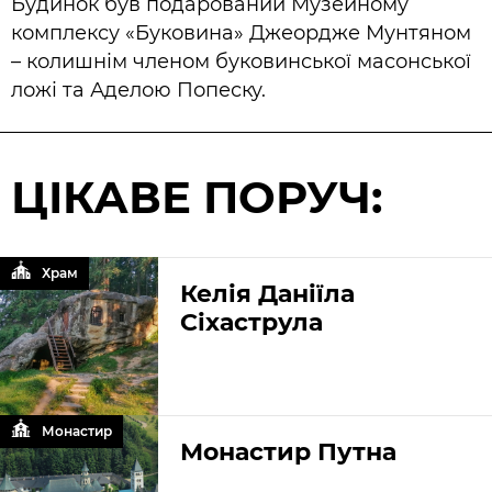
Будинок був подарований Музейному
комплексу «Буковина» Джеордже Мунтяном
– колишнім членом буковинської масонської
ложі та Аделою Попеску.
ЦІКАВЕ ПОРУЧ:
Храм
Келія Даніїла
Сіхаструла
Монастир
Монастир Путна