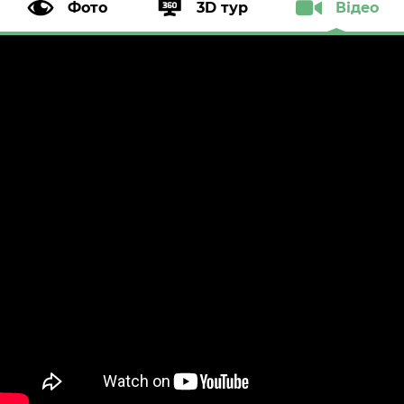
Фото
3D тур
Відео