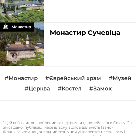
Монастир
Монастир Сучевіца
#Монастир
#Єврейський храм
#Музей
#Церква
#Костел
#Замок
“Цей веб-сайт розроблений за підтримки Європейського Союзу. За
зміст даної публікації несе власну відповідальність Івано-
Франківський національний технічний університет нафти і газу і