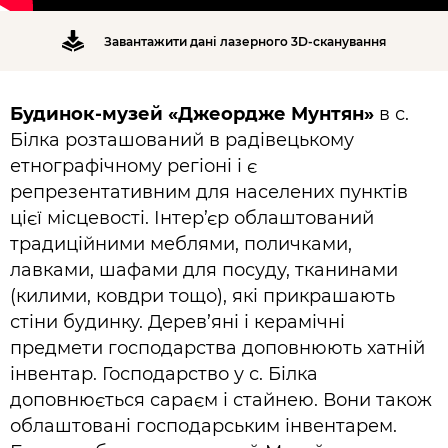
Завантажити дані лазерного 3D-сканування
Будинок-музей «Джеордже Мунтян»
в с.
Білка розташований в радівецькому
етнографічному регіоні і є
репрезентативним для населених пунктів
цієї місцевості. Інтер’єр облаштований
традиційними меблями, поличками,
лавками, шафами для посуду, тканинами
(килими, ковдри тощо), які прикрашають
стіни будинку. Дерев’яні і керамічні
предмети господарства доповнюють хатній
інвентар. Господарство у с. Білка
доповнюється сараєм і стайнею. Вони також
облаштовані господарським інвентарем.