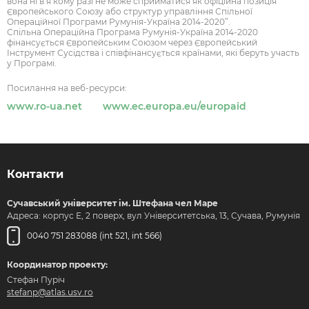
вона ні в я кому разі не може сприйматися як офіційна позиція
Європейського Союзу або структур управління Спільної
Операційної Програми Румунія-Україна 2014-2020”.
Спільна Операційна Програма Румунія-Україна 2014-2020
фінансується Європейським Союзом через Європейський
Інструмент Сусідства і співфінансується країнами, які беруть участь
у Програмі.
Посилання на веб-ресурси:
www.ro-ua.net
www.ec.europa.eu/europaid
Контакти
Сучавський університет ім. Штефана чел Маре
Адреса: корпус Е, 2 поверх, вул Університетська, 13, Сучава, Румунія
0040 751 283088 (int 521, int 566)
Координатор проекту:
Стефан Пуріч
stefanp@atlas.usv.ro