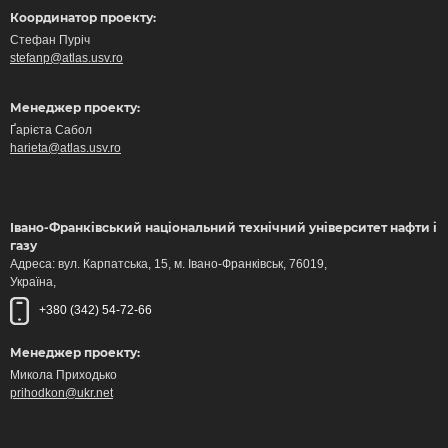
Координатор проекту:
Стефан Пуріч
stefanp@atlas.usv.ro
Менеджер проекту:
Ґарієта Сабол
harieta@atlas.usv.ro
Івано-Франківський національний технічний університет нафти і
газу
Адреса: вул. Карпатська, 15, м. Івано-Франківськ, 76019,
Україна,
+380 (342) 54-72-66
Менеджер проекту:
Микола Приходько
prihodkon@ukr.net