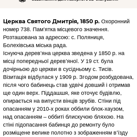
Церква Святого Дмитрія, 1850 р.
Охоронний
номер 738. Пам’ятка місцевого значення.
Розташована за адресою: с. Поляниця,
Болехівська міська рада.
Існуюча дерев’яна церква зведена у 1850 р. на
місці попередньої дерев’яної. У 19 ст. була
дочірньою до церкви в сусідньому с. Тисів.
Візитація відбулася у 1909 р. Згодом розбудована,
після чого бабинець став удвічі довший і отримав
ще один верх. Піддашшя, яке оточує будівлю,
опирається на випусти вінців зрубів. Стіни під
опасанням у 2010-х роках оббили блок-хаузом,
над опасанням – оббиті блискучою бляхою. На
стіні підопасання бабинця до ремонту було
розміщене велике полотно з зображенням в’їзду