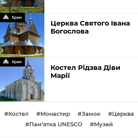
Храм
Церква Святого Івана
Богослова
Храм
Костел Рідзва Діви
Марії
#Костел
#Монастир
#Замок
#Церква
#Пам’ятка UNESCO
#Музей