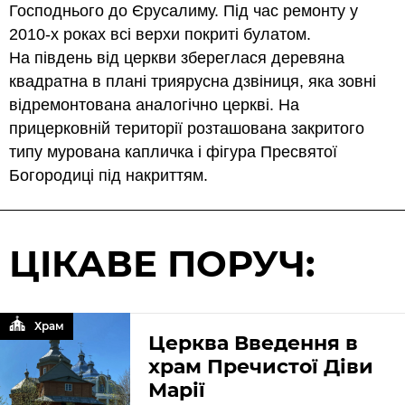
Господнього до Єрусалиму. Під час ремонту у
2010-х роках всі верхи покриті булатом.
На південь від церкви збереглася деревяна
квадратна в плані триярусна дзвіниця, яка зовні
відремонтована аналогічно церкві. На
прицерковній території розташована закритого
типу мурована капличка і фігура Пресвятої
Богородиці під накриттям.
ЦІКАВЕ ПОРУЧ:
Храм
Церква Введення в
храм Пречистої Діви
Марії