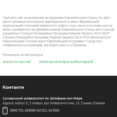
“Цей веб-сайт розроблений за підтримки Європейського Союзу. За зміст
даної публікації несе власну відповідальність Івано-Франківський
національний технічний університет нафти і газу і вона ні в я кому разі не
може сприйматися як офіційна позиція Європейського Союзу або структур
управління Спільної Операційної Програми Румунія-Україна 2014-2020”.
Спільна Операційна Програма Румунія-Україна 2014-2020 фінансується
Європейським Союзом через Європейський Інструмент Сусідства і
співфінансується країнами, які беруть участь у Програмі.
Посилання на веб-ресурси:
www.ro-ua.net
www.ec.europa.eu/europaid
Контакти
Сучавський університет ім. Штефана чел Маре
Адреса: корпус Е, 2 поверх, вул Університетська, 13, Сучава, Румунія
0040 751 283088 (int 521, int 566)