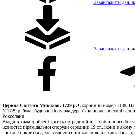
Завантажити дані л
Завантажити дані л
Церква Святого Миколая, 1729 р.
Охоронний номер 1188. Пам’
У 1729 р. була збудована існуюча дерев’яна церква в стилі гали
Роксолани.
Входи в храм зроблені досить нетрадиційно – з північного боку
іконостас пірамідальної споруди середини 19 ст., ікони в якому
гонтове покриття дахів замінено оцинкованою бляхою. Після ць