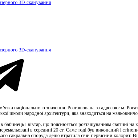
азерного 3D-сканування
азерного 3D-сканування
ятка національного значення. Розташована за адресою: м. Рогат
цької школи народної архітектури, яка знаходиться на мальовничо
 в бабинець і вівтар, що пояснюється розташуванням святині на к
 перемальовані в середині 20 ст. Саме тоді був виконаний і стін
ого сакральна споруда дещо втратила свій первісний колорит. В