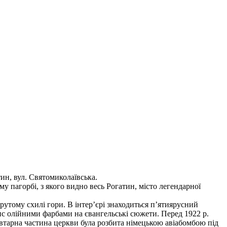
ин, вул. Святомиколаївська.
му пагорбі, з якого видно весь Рогатин, місто легендарної
рутому схилі гори. В інтер’єрі знаходиться п’ятиярусний
опис олійними фарбами на євангельські сюжети. Перед 1922 р.
івтарна частина церкви була розбита німецькою авіабомбою під