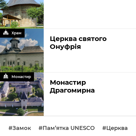
Храм
Церква святого
Онуфрія
Монастир
Монастир
Драгомирна
#Замок
#Пам’ятка UNESCO
#Церква