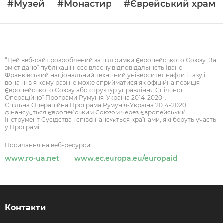
#Музей
#Монастир
#Єврейський храм
“Цей веб-сайт розроблений за підтримки Європейського Союзу. За
зміст даної публікації несе власну відповідальність Івано-
Франківський національний технічний університет нафти і газу і
вона ні в я кому разі не може сприйматися як офіційна позиція
Європейського Союзу або структур управління Спільної
Операційної Програми Румунія-Україна 2014-2020”.
Спільна Операційна Програма Румунія-Україна 2014-2020
фінансується Європейським Союзом через Європейський
Інструмент Сусідства і співфінансується країнами, які беруть участь
у Програмі.
Посилання на веб-ресурси:
www.ro-ua.net
www.ec.europa.eu/europaid
Контакти