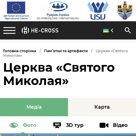
Головна сторінка
Пам’ятки та артефакти
Церква «Святого
Миколая»
Церква «Святого
Миколая»
Медіа
Карта
Фото
3D тур
Відео