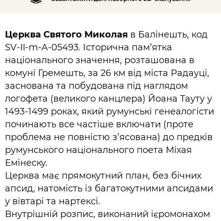
Церква Святого Миколая
в Балінешть, код
SV-II-m-A-05493. Історична пам’ятка
національного значення, розташована в
комуні Гремешть, за 26 км від міста Радауці,
заснована та побудована під наглядом
логофета (великого канцлера) Йоана Тауту у
1493-1499 роках, який румунські генеалогісти
починають все частіше включати (проте
проблема не повністю з’ясована) до предків
румунського національного поета Міхая
Емінеску.
Церква має прямокутний план, без бічних
апсид, натомість із багатокутними апсидами
у вівтарі та нартексі.
Внутрішній розпис, виконаний ієромонахом