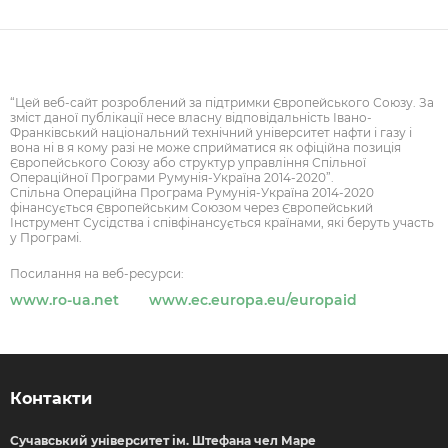
“Цей веб-сайт розроблений за підтримки Європейського Союзу. За
зміст даної публікації несе власну відповідальність Івано-
Франківський національний технічний університет нафти і газу і
вона ні в я кому разі не може сприйматися як офіційна позиція
Європейського Союзу або структур управління Спільної
Операційної Програми Румунія-Україна 2014-2020”.
Спільна Операційна Програма Румунія-Україна 2014-2020
фінансується Європейським Союзом через Європейський
Інструмент Сусідства і співфінансується країнами, які беруть участь
у Програмі.
Посилання на веб-ресурси:
www.ro-ua.net
www.ec.europa.eu/europaid
Контакти
Сучавський університет ім. Штефана чел Маре