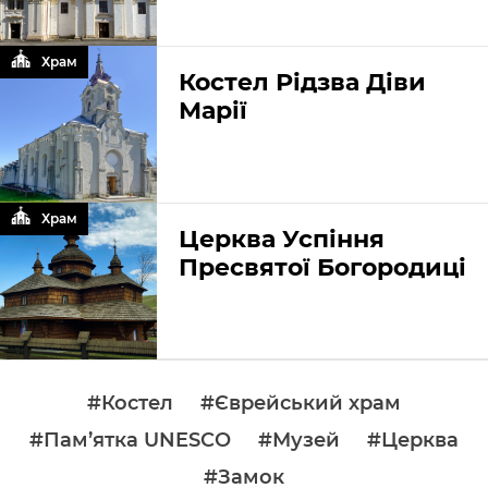
Храм
Костел Рідзва Діви
Марії
Храм
Церква Успіння
Пресвятої Богородиці
#Костел
#Єврейський храм
#Пам’ятка UNESCO
#Музей
#Церква
#Замок