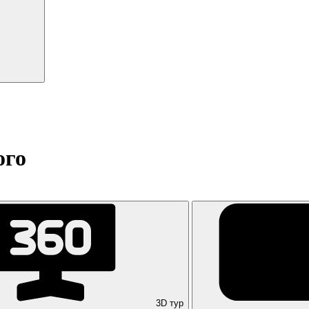
ого
3D тур