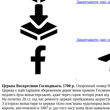
Завантажити дані л
Завантажити дані л
Церква Воскресіння Господнього, 1700 р.
Охоронний номер 980
Церква є найстарішим збереженим дерев’яним храмом Тисмениччи
недовго була монастирською, адже через сорок чотири роки від 
На початку 20 ст. під час ремонту церкви прибудована захристія
З історією монастиря та церкви тісно пов’язана чудотворна ікон
корони, виготовлені в 1887 р. (до того часу вони були намальов