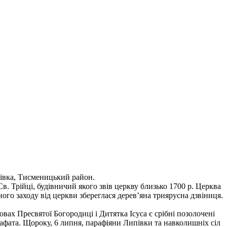
півка, Тисменицький район.
. Трійці, будівничий якого звів церкву близько 1700 р. Церква
ого заходу від церкви збереглася дерев’яна триярусна дзвіниця.
овах Пресвятої Богородиці і Дитятка Ісуса є срібні позолочені
осафата. Щороку, 6 липня, парафіяни Липівки та навколишніх сіл