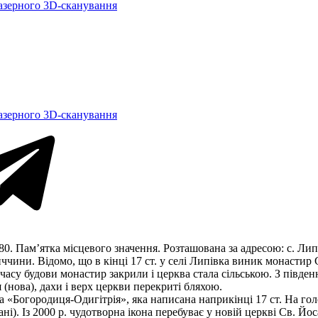
азерного 3D-сканування
азерного 3D-сканування
. Пам’ятка місцевого значення. Розташована за адресою: с. Ли
ни. Відомо, що в кінці 17 ст. у селі Липівка виник монастир Св
часу будови монастир закрили і церква стала сільською. З південн
 (нова), дахи і верх церкви перекриті бляхою.
а «Богородиця-Одигітрія», яка написана наприкінці 17 ст. На гол
ані). Із 2000 р. чудотворна ікона перебуває у новій церкві Св. Й