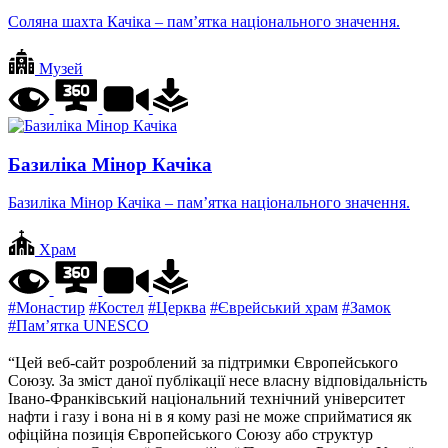
Соляна шахта Качіка – пам’ятка національного значення.
Музей
Базиліка Мінор Качіка
Базиліка Мінор Качіка – пам’ятка національного значення.
Храм
#Монастир
#Костел
#Церква
#Єврейський храм
#Замок
#Пам’ятка UNESCO
“Цей веб-сайт розроблений за підтримки Європейського
Союзу. За зміст даної публікації несе власну відповідальність
Івано-Франківський національний технічний університет
нафти і газу і вона ні в я кому разі не може сприйматися як
офіційна позиція Європейського Союзу або структур