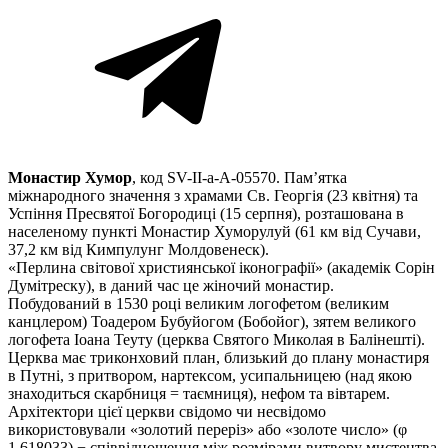
Монастир Хумор
, код SV-II-a-A-05570. Пам’ятка
міжнародного значення з храмами Св. Георгія (23 квітня) та
Успіння Пресвятої Богородиці (15 серпня), розташована в
населеному пункті Монастир Хуморулуй (61 км від Сучави,
37,2 км від Кимпулунг Молдовенеск).
«Перлина світової християнської іконографії» (академік Сорін
Думітреску), в даний час це жіночий монастир.
Побудований в 1530 році великим логофетом (великим
канцлером) Тоадером Бубуйогом (Бобойог), зятем великого
логофета Іоана Теуту (церква Святого Миколая в Балінешті).
Церква має триконховий план, близький до плану монастиря
в Путні, з притвором, нартексом, усипальницею (над якою
знаходиться скарбниця = таємниця), нефом та вівтарем.
Архітектори цієї церкви свідомо чи несвідомо
використовували «золотий переріз» або «золоте число» (φ
1,618033) − співвідношення між розмірами витвору мистецтва