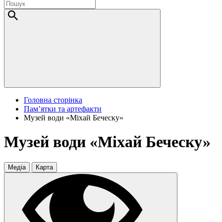
Головна сторінка
Пам’ятки та артефакти
Музей води «Міхай Беческу»
Музей води «Міхай Беческу»
Медіа
Карта