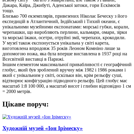
Дакара, Каїра, Джибуті, Аденської затоки, гори Ескімосів
тощо.
Близько 700 екземплярів, привезених Ніколає Беческу з його
експедицій в Атлантичний, Індійський і Тихий океани, є
унікальними музейними експонатами: морські губки, корали,
черепашки, що виробляють перлини, кальмари, омари, зірки
та морські їжаки, осетри, отруйні змії, черепахи, крокодили.
У музеї також експонується унікальна у світі карета,
виготовлена впродовж 35 років Леоном Комніно лише за
допомогою ножа, яка була вперше виставлена в 1937 році на
Всесвітній виставці в Парижі.
Іншим елементом максимальної привабливості є географічний
глобус, який був зроблений вручну між 1982 і 1986 роками і
який є унікальним у світі, оскільки він, крім рельєфу суші,
відтворює конфігурацію підводного рельєфу. Цей глобус має
масштаб 1:8 100 000, а масштаб висот і глибин відповідно 1 см
= 2000 метрів.
Цікаве поруч:
Художній музей «Іон Ірімеску»