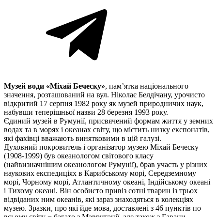
Музей води «Міхай Беческу»
, пам’ятка національного
значення, розташований на вул. Ніколає Белдічану, урочисто
відкритий 17 серпня 1982 року як музей природничих наук,
набувши теперішньої назви 28 березня 1993 року.
Єдиний музей в Румунії, присвячений формам життя у земних
водах та в морях і океанах світу, що містить низку експонатів,
які фахівці вважають винятковими в цій галузі.
Духовний покровитель і організатор музею Міхай Беческу
(1908-1999) був океанологом світового класу
(найвизначнішим океанологом Румунії), брав участь у різних
наукових експедиціях в Карибському морі, Середземному
морі, Чорному морі, Атлантичному океані, Індійському океані
і Тихому океані. Він особисто привіз сотні тварин із трьох
відвіданих ним океанів, які зараз знаходяться в колекціях
музею. Зразки, про які йде мова, доставлені з 46 пунктів по
всьому світу − багато з Мавританії, але також з Гавани,