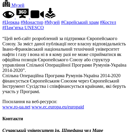
Музей
#Церква
#Монастир
#Музей
#Єврейський храм
#Костел
#Пам’ятка UNESCO
“Цей веб-сайт розроблений за підтримки Європейського
Союзу. За зміст даної публікації несе власну відповідальність
Івано-Франківський національний технічний університет
нафти і газу і вона ні в я кому разі не може сприйматися як
офіційна позиція Європейського Союзу або структур
управління Спільної Операційної Програми Румунія-Україна
2014-2020”.
Спільна Операційна Програма Румунія-Україна 2014-2020
фінансується Європейським Союзом через Європейський
Інструмент Сусідства і співфінансується країнами, які беруть
участь у Програмі.
Посилання на веб-ресурси:
www.ro-ua.net
www.ec.europa.eu/europaid
Контакти
Сучавський університет ім. Штефана чел Маре