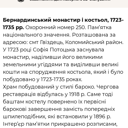
Бернардинський монастир і костьол, 1723-
1735 рр.
Охоронний номер 250. Пам’ятка
національного значення. Розташована за
адресою: смт Гвіздець, Коломийський район.
У 1723 році Софія Потоцька заснувала
монастир, наділивши його великими
земельними угіддями та виділивши великі
кошти на спорудження костьола, який і було
побудовано у 1723-1735 роках.
Храм побудований у стилі бароко. Чергова
реставрація відбулась у 1918 р. Саме тоді
баштам костелу повернено їх первісні
барокові завершення замість попередніх
шпилеподібних, які встановили у 1896 р.
Інтер’єр пам’ятки прикрашено розписами,