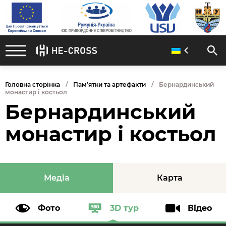
Головна сторінка
Пам’ятки та артефакти
Бернардинський
монастир і костьол
Бернардинський
монастир і костьол
Медіа
Карта
Фото
3D тур
Відео