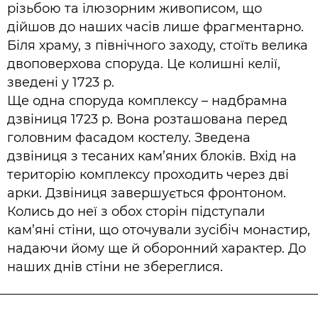
різьбою та ілюзорним живописом, що
дійшов до наших часів лише фрагментарно.
Біля храму, з північного заходу, стоїть велика
двоповерхова споруда. Це колишні келії,
зведені у 1723 р.
Ще одна споруда комплексу – надбрамна
дзвіниця 1723 р. Вона розташована перед
головним фасадом костелу. Зведена
дзвіниця з тесаних кам’яних блоків. Вхід на
територію комплексу проходить через дві
арки. Дзвіниця завершується фронтоном.
Колись до неї з обох сторін підступали
кам’яні стіни, що оточували зусібіч монастир,
надаючи йому ще й оборонний характер. До
наших днів стіни не збереглися.