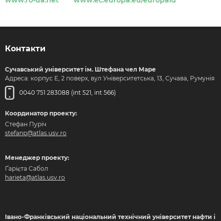
www.ro-ua.net
www.ec.europa.eu/europaid
Контакти
Сучавський університет ім. Штефана чел Маре
Адреса: корпус Е, 2 поверх, вул Університетська, 13, Сучава, Румунія
0040 751 283088 (int 521, int 566)
Координатор проекту:
Стефан Пуріч
stefanp@atlas.usv.ro
Менеджер проекту:
Ґарієта Сабол
harieta@atlas.usv.ro
Івано-Франківський національний технічний університет нафти і