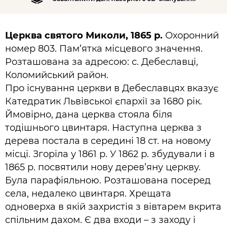
Церква святого Миколи, 1865 р.
Охоронний
номер 803. Пам’ятка місцевого значення.
Розташована за адресою: с. Дебеславці,
Коломийський район.
Про існування церкви в Дебеславцях вказує
Катедратик Львівської єпархії за 1680 рік.
Ймовірно, дана церква стояла біля
тодішнього цвинтаря. Наступна церква з
дерева постала в середині 18 ст. на новому
місці. Згоріла у 1861 р. У 1862 р. збудували і в
1865 р. посвятили нову дерев’яну церкву.
Була парафіяльною. Розташована посеред
села, недалеко цвинтаря. Хрещата
одноверха в якій захристія з вівтарем вкрита
спільним дахом. Є два входи – з заходу і