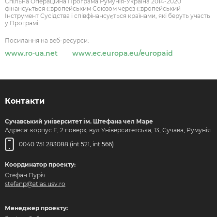
Спільна Операційна Програма Румунія-Україна 2014-2020
фінансується Європейським Союзом через Європейський
Інструмент Сусідства і співфінансується країнами, які беруть участь
у Програмі.
Посилання на веб-ресурси:
www.ro-ua.net
www.ec.europa.eu/europaid
Контакти
Сучавський університет ім. Штефана чел Маре
Адреса: корпус Е, 2 поверх, вул Університетська, 13, Сучава, Румунія
0040 751 283088 (int 521, int 566)
Координатор проекту:
Стефан Пуріч
stefanp@atlas.usv.ro
Менеджер проекту: