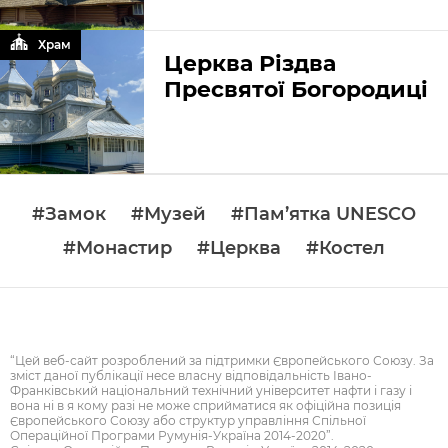
Храм
Церква Різдва
Пресвятої Богородиці
#Замок
#Музей
#Пам’ятка UNESCO
#Монастир
#Церква
#Костел
“Цей веб-сайт розроблений за підтримки Європейського Союзу. За
зміст даної публікації несе власну відповідальність Івано-
Франківський національний технічний університет нафти і газу і
вона ні в я кому разі не може сприйматися як офіційна позиція
Європейського Союзу або структур управління Спільної
Операційної Програми Румунія-Україна 2014-2020”.