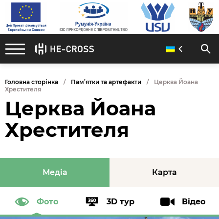
Головна сторінка
Пам’ятки та артефакти
Церква Йоана
Хрестителя
Церква Йоана
Хрестителя
Медіа
Карта
Фото
3D тур
Відео