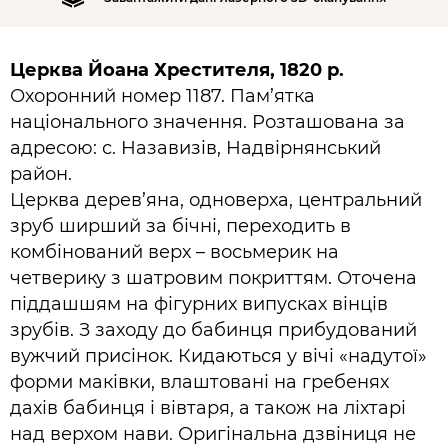
Церква Йоана Хрестителя, 1820 р.
Охоронний номер 1187. Пам’ятка
національного значення. Розташована за
адресою: с. Назавизів, Надвірнянський
район.
Церква дерев’яна, одноверха, центральний
зруб ширший за бічні, переходить в
комбінований верх – восьмерик на
четверику з шатровим покриттям. Оточена
піддашшям на фігурних випусках вінців
зрубів. З заходу до бабинця прибудований
вужчий присінок. Кидаються у вічі «надутої»
форми маківки, влаштовані на гребенях
дахів бабинця і вівтаря, а також на ліхтарі
над верхом нави. Оригінальна дзвіниця не