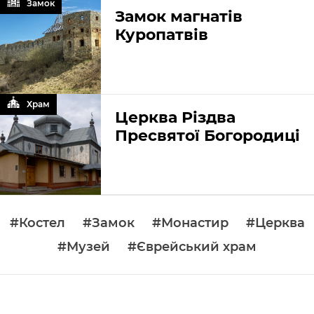
Замок
Замок магнатів
Куропатвів
Храм
Церква Різдва
Пресвятої Богородиці
#Костел
#Замок
#Монастир
#Церква
#Музей
#Єврейський храм