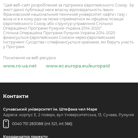
“Цей веб-сайт розроблений за підтримки Європейського Союзу. За
зміст даної публікації несе власну відповідальність Івано-
Франківський національний технічний університет нафти і газу і
вона ні в я кому разі не може сприйматися як офіційна позиція
Європейського Союзу або структур управління Спільної
Операційної Програми Румунія-Україна 2014-2020”.
Спільна Операційна Програма Румунія-Україна 2014-2020
фінансується Європейським Союзом через Європейський
Інструмент Сусідства і співфінансується країнами, які беруть участь
у Програмі.
Посилання на веб-ресурси:
www.ro-ua.net
www.ec.europa.eu/europaid
Контакти
Сучавський університет ім. Штефана чел Маре
Адреса: корпус Е, 2 поверх, вул Університетська, 13, Сучава, Румунія
0040 751 283088 (int 521, int 566)
Координатор проекту: