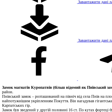
Завантажити дані л
Завантажити дані л
Замок магнатів Куропатвів (більш відомий як Пнівський замо
район.
Пнівський замок – розташований на північ від села Пнів на пло
найпотужнішим укріпленням Покуття. Він нагадував гігантськи
Карпатських гір.
Замок був зведений у другій половині 16 ст. По кутах фортеці