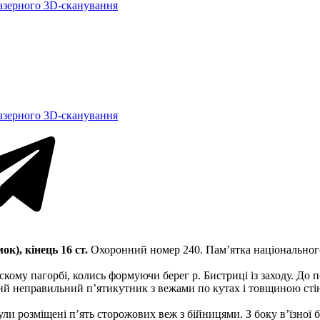
азерного 3D-сканування
азерного 3D-сканування
к), кінець 16 ст.
Охоронний номер 240. Пам’ятка національного
скому пагорбі, колись формуючи берег р. Бистриці із заходу. До 
й неправильний п’ятикутник з вежами по кутах і товщиною стін 
 були розміщені п’ять сторожових веж з бійницями. З боку в’їзн