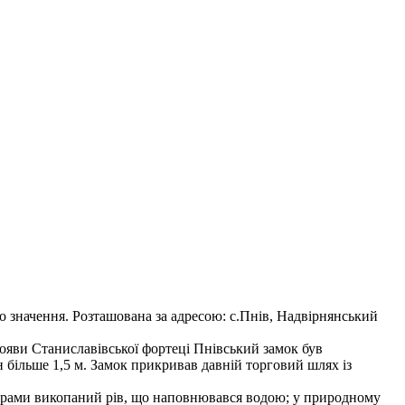
 значення. Розташована за адресою: с.Пнів, Надвірнянський
появи Станиславівської фортеці Пнівський замок був
більше 1,5 м. Замок прикривав давній торговий шлях із
ої брами викопаний рів, що наповнювався водою; у природному