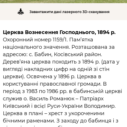
Завантажити дані лазерного 3D-сканування
Церква Вознесення Господнього, 1894 р.
Охоронний номер 1159/1. Пам’ятка
національного значення. Розташована за
адресою: с. Бабин, Косівський район.
Дерев’яна церква походить з 1894 р. (дата у
вигляді накладних цифр на одній зі стін
церкви). Освячена у 1896 р. Церква в
користуванні православної громади. В
період з 1983 по 1986 рр. в бабинській церкві
служив о. Василь Романюк – Патріарх
Київський і всієї Руси-України Володимир.
Церква в плані – хрест з укороченими
бічними раменами. З заходу до бабинця і з