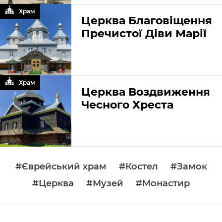
Храм
Церква Благовіщення
Пречистої Діви Марії
Храм
Церква Воздвиження
Чесного Хреста
#Єврейський храм
#Костел
#Замок
#Церква
#Музей
#Монастир