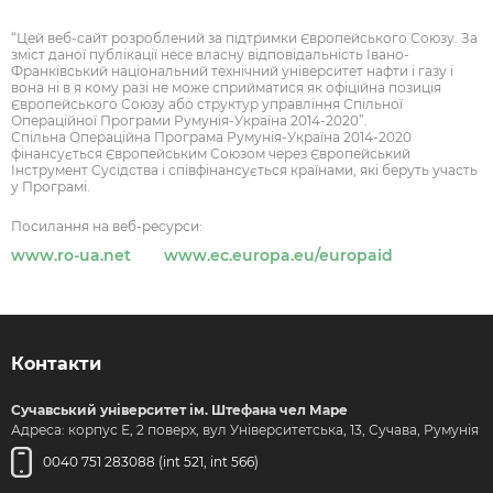
“Цей веб-сайт розроблений за підтримки Європейського Союзу. За
зміст даної публікації несе власну відповідальність Івано-
Франківський національний технічний університет нафти і газу і
вона ні в я кому разі не може сприйматися як офіційна позиція
Європейського Союзу або структур управління Спільної
Операційної Програми Румунія-Україна 2014-2020”.
Спільна Операційна Програма Румунія-Україна 2014-2020
фінансується Європейським Союзом через Європейський
Інструмент Сусідства і співфінансується країнами, які беруть участь
у Програмі.
Посилання на веб-ресурси:
www.ro-ua.net
www.ec.europa.eu/europaid
Контакти
Сучавський університет ім. Штефана чел Маре
Адреса: корпус Е, 2 поверх, вул Університетська, 13, Сучава, Румунія
0040 751 283088 (int 521, int 566)