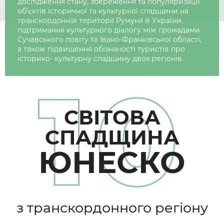
дослідження стану, збереження та популяризації
об’єктів історичної та культурної спадщини на
транскордонній території Румунії й України,
підтримання культурного діалогу між громадами
Сучавського повіту та Івано-Франківської області,
а також підвищення обізнаності туристів про
історико- культурну спадщину двох регіонів.
10
СВІТОВА
СПАДЩИНА
ЮНЕСКО
з транскордонного регіону