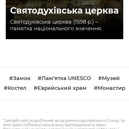
Святодухівська церква
Святодухівська церква (1598 р.) –
памятка національного значення.
#Замок
#Пам’ятка UNESCO
#Музей
#Костел
#Єврейський храм
#Монастир
“Цей веб-сайт розроблений за підтримки Європейського Союзу. За
зміст даної публікації несе власну відповідальність Івано-