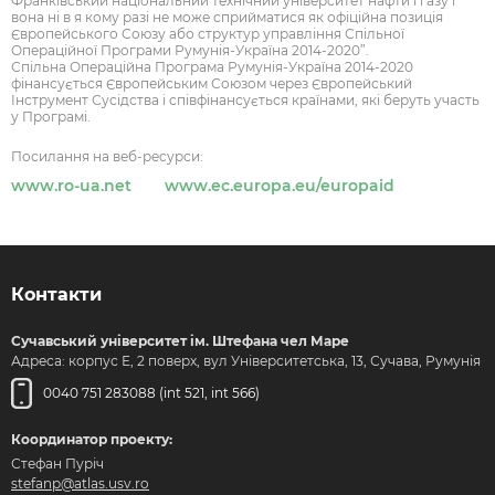
Франківський національний технічний університет нафти і газу і
вона ні в я кому разі не може сприйматися як офіційна позиція
Європейського Союзу або структур управління Спільної
Операційної Програми Румунія-Україна 2014-2020”.
Спільна Операційна Програма Румунія-Україна 2014-2020
фінансується Європейським Союзом через Європейський
Інструмент Сусідства і співфінансується країнами, які беруть участь
у Програмі.
Посилання на веб-ресурси:
www.ro-ua.net
www.ec.europa.eu/europaid
Контакти
Сучавський університет ім. Штефана чел Маре
Адреса: корпус Е, 2 поверх, вул Університетська, 13, Сучава, Румунія
0040 751 283088 (int 521, int 566)
Координатор проекту:
Стефан Пуріч
stefanp@atlas.usv.ro