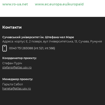
www.ro-ua.net
www.ec.europa.eu/europaid
Контакти
Сучавський університет ім. Штефана чел Маре
Адреса: корпус Е, 2 поверх, вул Університетська, 13, Сучава, Румунія
0040 751 283088 (int 521, int 566)
Координатор проекту:
Стефан Пуріч
stefanp@atlas.usv.ro
Менеджер проекту:
Ґарієта Сабол
harieta@atlas.usv.ro