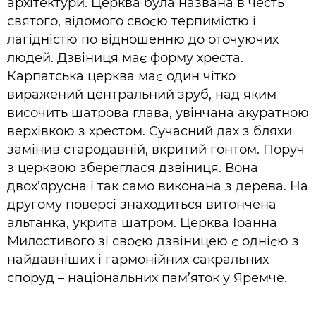
архітектури. Церква була названа в честь
святого, відомого своєю терпимістю і
лагідністю по відношенню до оточуючих
людей. Дзвіниця має форму хреста.
Карпатська церква має один чітко
виражений центральний зруб, над яким
височить шатрова глава, увінчана акуратною
верхівкою з хрестом. Сучасний дах з бляхи
замінив стародавній, вкритий гонтом. Поруч
з церквою збереглася дзвіниця. Вона
двох’ярусна і так само виконана з дерева. На
другому поверсі знаходиться витончена
альтанка, укрита шатром. Церква Іоанна
Милостивого зі своєю дзвіницею є однією з
найдавніших і гармонійних сакральних
споруд – національних пам’яток у Яремче.