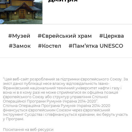
#Музей
#Єврейський храм
#Церква
#Замок
#Костел
#Пам’ятка UNESCO
“Цей веб-сайт розроблений за підтримки Європейського Союзу. За
зміст даної публікації несе власну відповідальність Івано-
Франківський національний технічний університет нафти і газу і
вона ні в я кому разі не може сприйматися як офіційна позиція
Європейського Союзу або структур управління Спільної
Операційної Програми Румунія-Україна 2014-2020”.
Спільна Операційна Програма Румунія-Україна 2014-2020
фінансується Європейським Союзом через Європейський
Інструмент Сусідства і співфінансується країнами, які беруть участь
у Програмі.
Посилання на веб-ресурси: