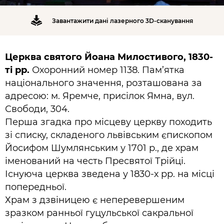
Завантажити дані лазерного 3D-сканування
Церква святого Йоана Милостивого, 1830-
ті рр.
Охоронний номер 1138. Пам’ятка
національного значення, розташована за
адресою: м. Яремче, присілок Ямна, вул.
Свободи, 304.
Перша згадка про місцеву церкву походить
зі списку, складеного львівським єпископом
Йосифом Шумлянським у 1701 р., де храм
іменований на честь Пресвятої Трійці.
Існуюча церква зведена у 1830-х рр. на місці
попередньої.
Храм з дзвіницею є неперевершеним
зразком ранньої гуцульської сакральної